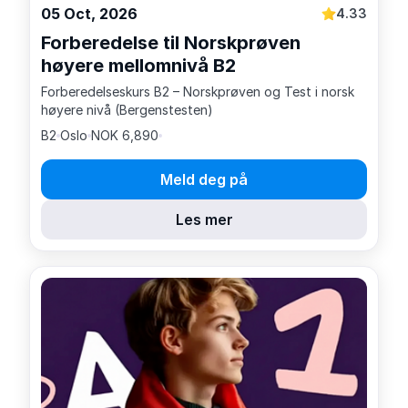
05 Oct, 2026
4.33
Forberedelse til Norskprøven
høyere mellomnivå B2
Forberedelseskurs B2 – Norskprøven og Test i norsk
høyere nivå (Bergenstesten)
B2
Oslo
NOK 6,890
Meld deg på
Les mer