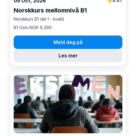
05 Oct, 2026
4.67
Norskkurs mellomnivå B1
Norskkurs B1 del 1 - kveld
B1
Oslo
NOK 6,390
Meld deg på
Les mer