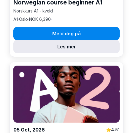
Norwegian course beginner A1
Norskkurs A1 - kveld
A1
Oslo
NOK 6,390
Meld deg på
Les mer
05 Oct, 2026
4.51