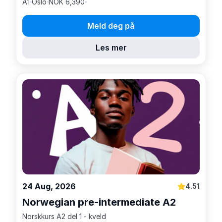
A1
Oslo
NOK 6,390
Meld deg på
Les mer
24 Aug, 2026
4.51
Norwegian pre-intermediate A2
Norskkurs A2 del 1 - kveld