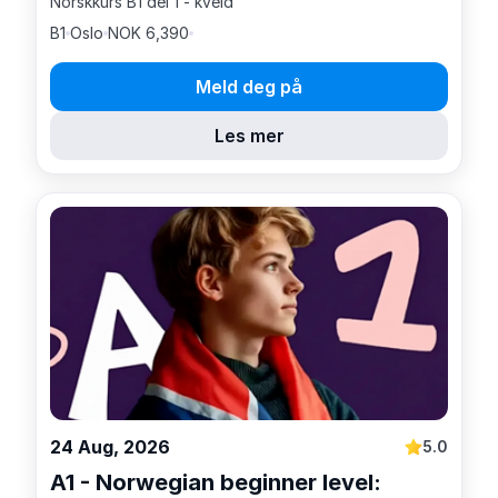
Norskkurs B1 del 1 - kveld
B1
Oslo
NOK 6,390
Meld deg på
Les mer
24 Aug, 2026
5.0
A1 - Norwegian beginner level: