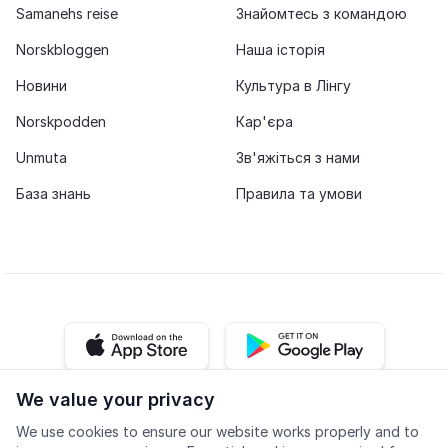
Samanehs reise
Знайомтесь з командою
Norskbloggen
Наша історія
Новини
Культура в Лінгу
Norskpodden
Кар'єра
Unmuta
Зв'яжіться з нами
База знань
Правила та умови
iOS app
Android app
We value your privacy
Facebook
Instagram
Youtube
LinkedIn
We use cookies to ensure our website works properly and to