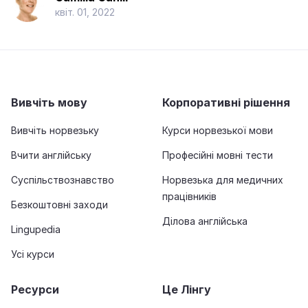
квіт. 01, 2022
Вивчіть мову
Корпоративні рішення
Вивчіть норвезьку
Курси норвезької мови
Вчити англійську
Професійні мовні тести
Суспільствознавство
Норвезька для медичних
працівників
Безкоштовні заходи
Ділова англійська
Lingupedia
Усі курси
Ресурси
Це Лінгу