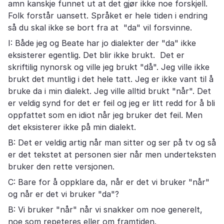
amn kanskje funnet ut at det gjør ikke noe forskjell.
Folk forstår uansett. Språket er hele tiden i endring
så du skal ikke se bort fra at "da" vil forsvinne.
I: Både jeg og Beate har jo dialekter der "da" ikke
eksisterer egentlig. Det blir ikke brukt. Det er
skriftilig nynorsk og ville jeg brukt "då". Jeg ville ikke
brukt det muntlig i det hele tatt. Jeg er ikke vant til å
bruke da i min dialekt. Jeg ville alltid brukt "når". Det
er veldig synd for det er feil og jeg er litt redd for å bli
oppfattet som en idiot når jeg bruker det feil. Men
det eksisterer ikke på min dialekt.
B: Det er veldig artig når man sitter og ser på tv og så
er det tekstet at personen sier når men underteksten
bruker den rette versjonen.
C: Bare for å oppklare da, når er det vi bruker "når"
og når er det vi bruker "da"?
B: Vi bruker "når" når vi snakker om noe generelt,
noe som repeteres eller om framtiden.