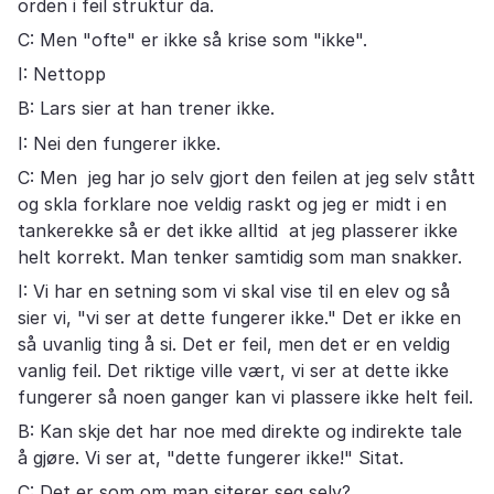
orden i feil struktur da.
C: Men "ofte" er ikke så krise som "ikke".
I: Nettopp
B: Lars sier at han trener ikke.
I: Nei den fungerer ikke.
C: Men jeg har jo selv gjort den feilen at jeg selv stått
og skla forklare noe veldig raskt og jeg er midt i en
tankerekke så er det ikke alltid at jeg plasserer ikke
helt korrekt. Man tenker samtidig som man snakker.
I: Vi har en setning som vi skal vise til en elev og så
sier vi, "vi ser at dette fungerer ikke." Det er ikke en
så uvanlig ting å si. Det er feil, men det er en veldig
vanlig feil. Det riktige ville vært, vi ser at dette ikke
fungerer så noen ganger kan vi plassere ikke helt feil.
B: Kan skje det har noe med direkte og indirekte tale
å gjøre. Vi ser at, "dette fungerer ikke!" Sitat.
C: Det er som om man siterer seg selv?