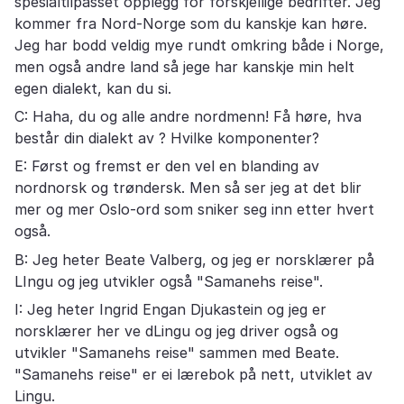
spesialtilpasset opplegg for forskjellige bedrifter. Jeg
kommer fra Nord-Norge som du kanskje kan høre.
Jeg har bodd veldig mye rundt omkring både i Norge,
men også andre land så jege har kanskje min helt
egen dialekt, kan du si.
C: Haha, du og alle andre nordmenn! Få høre, hva
består din dialekt av ? Hvilke komponenter?
E: Først og fremst er den vel en blanding av
nordnorsk og trøndersk. Men så ser jeg at det blir
mer og mer Oslo-ord som sniker seg inn etter hvert
også.
B: Jeg heter Beate Valberg, og jeg er norsklærer på
LIngu og jeg utvikler også "Samanehs reise".
I: Jeg heter Ingrid Engan Djukastein og jeg er
norsklærer her ve dLingu og jeg driver også og
utvikler "Samanehs reise" sammen med Beate.
"Samanehs reise" er ei lærebok på nett, utviklet av
Lingu.