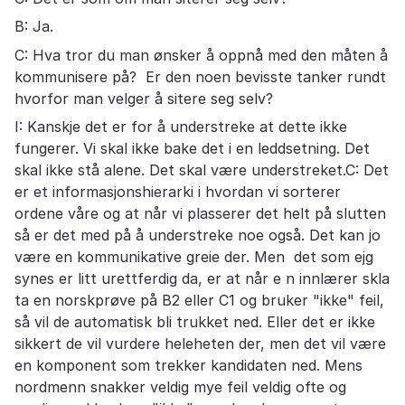
B: Ja.
C: Hva tror du man ønsker å oppnå med den måten å
kommunisere på? Er den noen bevisste tanker rundt
hvorfor man velger å sitere seg selv?
I: Kanskje det er for å understreke at dette ikke
fungerer. Vi skal ikke bake det i en leddsetning. Det
skal ikke stå alene. Det skal være understreket.C: Det
er et informasjonshierarki i hvordan vi sorterer
ordene våre og at når vi plasserer det helt på slutten
så er det med på å understreke noe også. Det kan jo
være en kommunikative greie der. Men det som ejg
synes er litt urettferdig da, er at når e n innlærer skla
ta en norskprøve på B2 eller C1 og bruker "ikke" feil,
så vil de automatisk bli trukket ned. Eller det er ikke
sikkert de vil vurdere heleheten der, men det vil være
en komponent som trekker kandidaten ned. Mens
nordmenn snakker veldig mye feil veldig ofte og