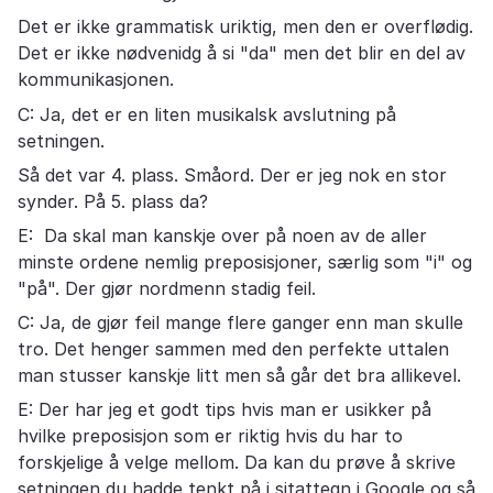
Det er ikke grammatisk uriktig, men den er overflødig.
Det er ikke nødvenidg å si "da" men det blir en del av
kommunikasjonen.
C: Ja, det er en liten musikalsk avslutning på
setningen.
Så det var 4. plass. Småord. Der er jeg nok en stor
synder. På 5. plass da?
E: Da skal man kanskje over på noen av de aller
minste ordene nemlig preposisjoner, særlig som "i" og
"på". Der gjør nordmenn stadig feil.
C: Ja, de gjør feil mange flere ganger enn man skulle
tro. Det henger sammen med den perfekte uttalen
man stusser kanskje litt men så går det bra allikevel.
E: Der har jeg et godt tips hvis man er usikker på
hvilke preposisjon som er riktig hvis du har to
forskjelige å velge mellom. Da kan du prøve å skrive
setningen du hadde tenkt på i sitattegn i Google og så