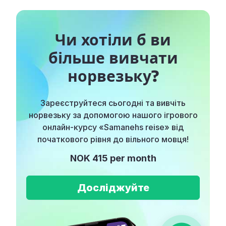
Чи хотіли б ви
більше вивчати
норвезьку?
Зареєструйтеся сьогодні та вивчіть
норвезьку за допомогою нашого ігрового
онлайн-курсу «Samanehs reise» від
початкового рівня до вільного мовця!
NOK 415 per month
Досліджуйте