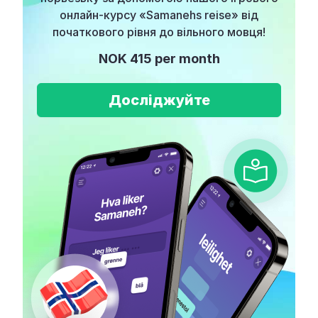
онлайн-курсу «Samanehs reise» від
початкового рівня до вільного мовця!
NOK 415 per month
Досліджуйте