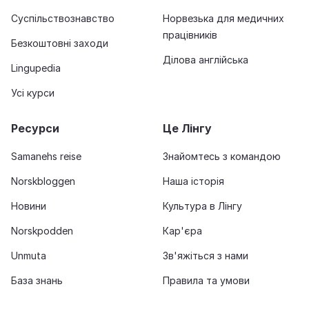
Суспільствознавство
Норвезька для медичних
працівників
Безкоштовні заходи
Ділова англійська
Lingupedia
Усі курси
Ресурси
Це Лінгу
Samanehs reise
Знайомтесь з командою
Norskbloggen
Наша історія
Новини
Культура в Лінгу
Norskpodden
Кар'єра
Unmuta
Зв'яжіться з нами
База знань
Правила та умови