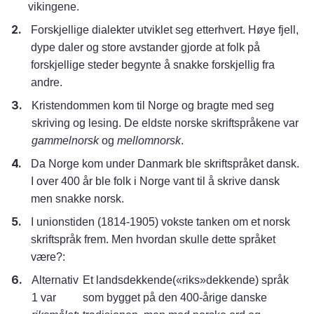
vikingene.
Forskjellige dialekter utviklet seg etterhvert. Høye fjell,
dype daler og store avstander gjorde at folk på
forskjellige steder begynte å snakke forskjellig fra
andre.
Kristendommen kom til Norge og bragte med seg
skriving og lesing. De eldste norske skriftspråkene var
gammelnorsk
og
mellomnorsk
.
Da Norge kom under Danmark ble skriftspråket dansk.
I over 400 år ble folk i Norge vant til å skrive dansk
men snakke norsk.
I unionstiden (1814-1905) vokste tanken om et norsk
skriftspråk frem. Men hvordan skulle dette språket
være?:
Alternativ
Et landsdekkende(«riks»dekkende) språk
1 var
som bygget på den 400-årige danske