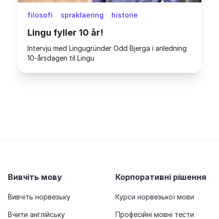
filosofi
spraklaering
historie
Lingu fyller 10 år!
Intervju med Lingugründer Odd Bjerga i anledning
10-årsdagen til Lingu
Вивчіть мову
Корпоративні рішення
Вивчіть норвезьку
Курси норвезької мови
Вчити англійську
Професійні мовні тести