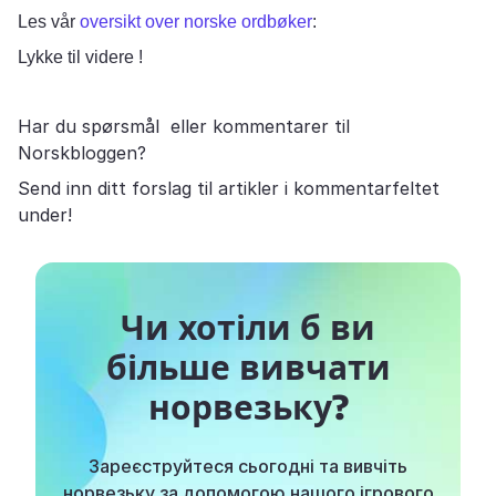
Les vår
oversikt over norske ordbøker
:
Lykke til videre !
Har du spørsmål eller kommentarer til
Norskbloggen?
Send inn ditt forslag til artikler i kommentarfeltet
under!
Чи хотіли б ви
більше вивчати
норвезьку?
Зареєструйтеся сьогодні та вивчіть
норвезьку за допомогою нашого ігрового