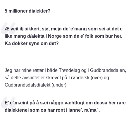
5 millioner dialekter?
Æ veit itj sikkert, sjø, mejn de’ e’mang som sei at det e
like mang
di
alekta i Norge som de e’ folk som bur her.
Ka dokker syns om det?
Jeg har mine røtter i både Trøndelag og i Gudbrandsdalen,
så dette avsnittet er skrevet på Trøndersk (over) og
Gudbrandsdalsdialekt (under).
E’ e’ mæint på å sæi någgo væhttugt om dessa her rare
dialektenei som os har ront i lanne’, ra’ma’ .