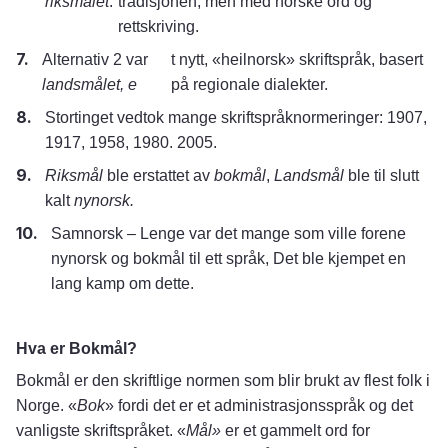
riksmålet
:
tradisjonen, men med norske ord og
rettskriving.
Alternativ 2 var
t nytt, «heilnorsk» skriftspråk, basert
landsmålet, e
på regionale dialekter.
Stortinget vedtok mange skriftspråknormeringer: 1907,
1917, 1958, 1980. 2005.
Riksmål
ble erstattet av
bokmål
,
Landsmål
ble til slutt
kalt
nynorsk.
Samnorsk – Lenge var det mange som ville forene
nynorsk og bokmål til ett språk, Det ble kjempet en
lang kamp om dette.
Hva er Bokmål?
Bokmål er
den skriftlige normen som blir brukt av flest folk i
Norge. «
Bok
» fordi det er et administrasjonsspråk og det
vanligste skriftspråket. «
Mål»
er et gammelt ord for