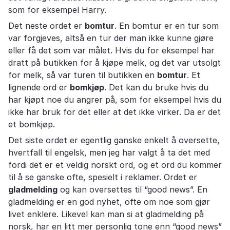
som for eksempel Harry.
Det neste ordet er
bomtur
. En bomtur er en tur som
var forgjeves, altså en tur der man ikke kunne gjøre
eller få det som var målet. Hvis du for eksempel har
dratt på butikken for å kjøpe melk, og det var utsolgt
for melk, så var turen til butikken en
bomtur
. Et
lignende ord er
bomkjøp
. Det kan du bruke hvis du
har kjøpt noe du angrer på, som for eksempel hvis du
ikke har bruk for det eller at det ikke virker. Da er det
et bomkjøp.
Det siste ordet er egentlig ganske enkelt å oversette,
hvertfall til engelsk, men jeg har valgt å ta det med
fordi det er et veldig norskt ord, og et ord du kommer
til å se ganske ofte, spesielt i reklamer. Ordet er
gladmelding
og kan oversettes til “good news”. En
gladmelding er en god nyhet, ofte om noe som gjør
livet enklere. Likevel kan man si at gladmelding på
norsk, har en litt mer personlig tone enn “good news”