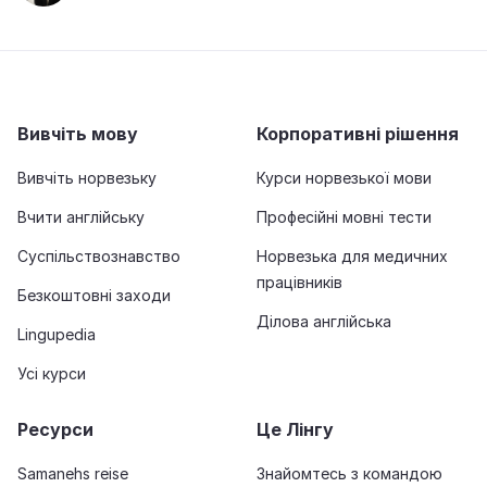
Вивчіть мову
Корпоративні рішення
Вивчіть норвезьку
Курси норвезької мови
Вчити англійську
Професійні мовні тести
Суспільствознавство
Норвезька для медичних
працівників
Безкоштовні заходи
Ділова англійська
Lingupedia
Усі курси
Ресурси
Це Лінгу
Samanehs reise
Знайомтесь з командою