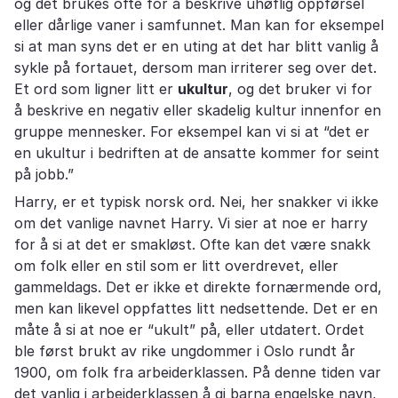
og det brukes ofte for å beskrive uhøflig oppførsel
eller dårlige vaner i samfunnet. Man kan for eksempel
si at man syns det er en uting at det har blitt vanlig å
sykle på fortauet, dersom man irriterer seg over det.
Et ord som ligner litt er
ukultur
, og det bruker vi for
å beskrive en negativ eller skadelig kultur innenfor en
gruppe mennesker. For eksempel kan vi si at “det er
en ukultur i bedriften at de ansatte kommer for seint
på jobb.”
Harry, er et typisk norsk ord. Nei, her snakker vi ikke
om det vanlige navnet Harry. Vi sier at noe er harry
for å si at det er smakløst. Ofte kan det være snakk
om folk eller en stil som er litt overdrevet, eller
gammeldags. Det er ikke et direkte fornærmende ord,
men kan likevel oppfattes litt nedsettende. Det er en
måte å si at noe er “ukult” på, eller utdatert. Ordet
ble først brukt av rike ungdommer i Oslo rundt år
1900, om folk fra arbeiderklassen. På denne tiden var
det vanlig i arbeiderklassen å gi barna engelske navn,