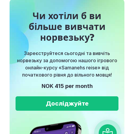
Чи хотіли б ви
більше вивчати
норвезьку?
Зареєструйтеся сьогодні та вивчіть
норвезьку за допомогою нашого ігрового
онлайн-курсу «Samanehs reise» від
початкового рівня до вільного мовця!
NOK 415 per month
Досліджуйте