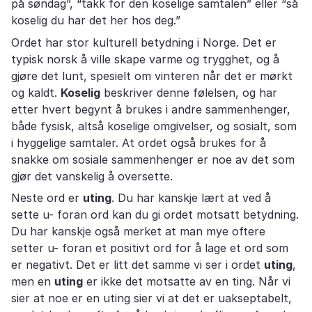
på søndag”, “takk for den koselige samtalen” eller “så
koselig du har det her hos deg.”
Ordet har stor kulturell betydning i Norge. Det er
typisk norsk å ville skape varme og trygghet, og å
gjøre det lunt, spesielt om vinteren når det er mørkt
og kaldt.
Koselig
beskriver denne følelsen, og har
etter hvert begynt å brukes i andre sammenhenger,
både fysisk, altså koselige omgivelser, og sosialt, som
i hyggelige samtaler. At ordet også brukes for å
snakke om sosiale sammenhenger er noe av det som
gjør det vanskelig å oversette.
Neste ord er
uting
. Du har kanskje lært at ved å
sette u- foran ord kan du gi ordet motsatt betydning.
Du har kanskje også merket at man mye oftere
setter u- foran et positivt ord for å lage et ord som
er negativt. Det er litt det samme vi ser i ordet
uting
,
men en
uting
er ikke det motsatte av en ting. Når vi
sier at noe er en uting sier vi at det er uakseptabelt,