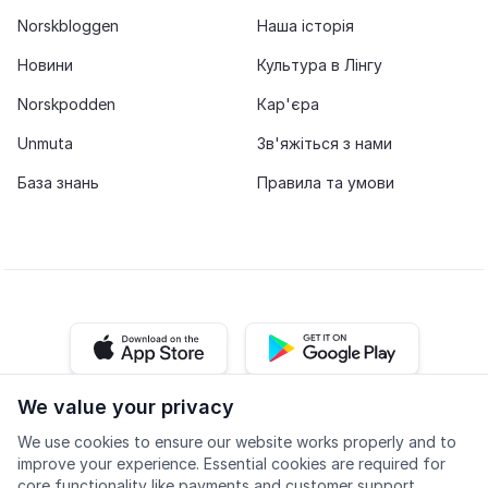
Norskbloggen
Наша історія
Новини
Культура в Лінгу
Norskpodden
Кар'єра
Unmuta
Зв'яжіться з нами
База знань
Правила та умови
iOS app
Android app
We value your privacy
Facebook
Instagram
Youtube
LinkedIn
We use cookies to ensure our website works properly and to
improve your experience. Essential cookies are required for
core functionality like payments and customer support.