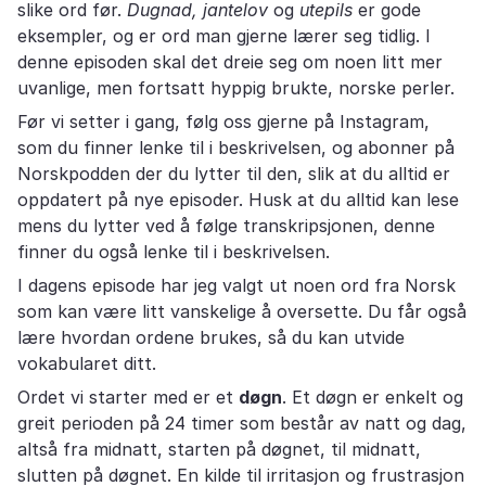
slike ord før.
Dugnad, jantelov
og
utepils
er gode
eksempler, og er ord man gjerne lærer seg tidlig. I
denne episoden skal det dreie seg om noen litt mer
uvanlige, men fortsatt hyppig brukte, norske perler.
Før vi setter i gang, følg oss gjerne på Instagram,
som du finner lenke til i beskrivelsen, og abonner på
Norskpodden der du lytter til den, slik at du alltid er
oppdatert på nye episoder. Husk at du alltid kan lese
mens du lytter ved å følge transkripsjonen, denne
finner du også lenke til i beskrivelsen.
I dagens episode har jeg valgt ut noen ord fra Norsk
som kan være litt vanskelige å oversette. Du får også
lære hvordan ordene brukes, så du kan utvide
vokabularet ditt.
Ordet vi starter med er et
døgn
. Et døgn er enkelt og
greit perioden på 24 timer som består av natt og dag,
altså fra midnatt, starten på døgnet, til midnatt,
slutten på døgnet. En kilde til irritasjon og frustrasjon