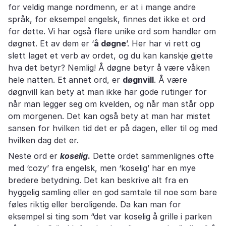
for veldig mange nordmenn, er at i mange andre
språk, for eksempel engelsk, finnes det ikke et ord
for dette. Vi har også flere unike ord som handler om
døgnet. Et av dem er ‘
å døgne
’. Her har vi rett og
slett laget et verb av ordet, og du kan kanskje gjette
hva det betyr? Nemlig! Å døgne betyr å være våken
hele natten. Et annet ord, er
døgnvill
. Å være
døgnvill kan bety at man ikke har gode rutinger for
når man legger seg om kvelden, og når man står opp
om morgenen. Det kan også bety at man har mistet
sansen for hvilken tid det er på dagen, eller til og med
hvilken dag det er.
Neste ord er
koselig
.
Dette ordet sammenlignes ofte
med ‘cozy’ fra engelsk, men ‘koselig’ har en mye
bredere betydning. Det kan beskrive alt fra en
hyggelig samling eller en god samtale til noe som bare
føles riktig eller beroligende. Da kan man for
eksempel si ting som “det var koselig å grille i parken