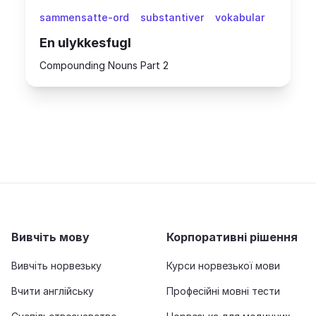
sammensatte-ord
substantiver
vokabular
En ulykkesfugl
Compounding Nouns Part 2
Вивчіть мову
Корпоративні рішення
Вивчіть норвезьку
Курси норвезької мови
Вчити англійську
Професійні мовні тести