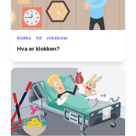
klokka
tid
vokabular
Hva er klokken?