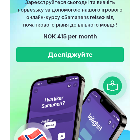
Зареєструйтеся сьогодні та вивчіть
норвезьку за допомогою нашого ігрового
онлайн-курсу «Samanehs reise» від
початкового рівня до вільного мовця!
NOK 415 per month
Досліджуйте