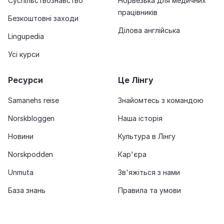
Суспільствознавство
Норвезька для медичних
працівників
Безкоштовні заходи
Ділова англійська
Lingupedia
Усі курси
Ресурси
Це Лінгу
Samanehs reise
Знайомтесь з командою
Norskbloggen
Наша історія
Новини
Культура в Лінгу
Norskpodden
Кар'єра
Unmuta
Зв'яжіться з нами
База знань
Правила та умови