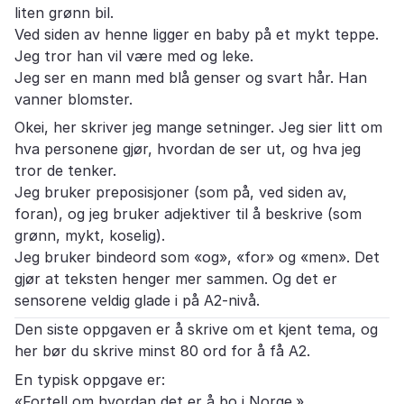
liten grønn bil.
Ved siden av henne ligger en baby på et mykt teppe.
Jeg tror han vil være med og leke.
Jeg ser en mann med blå genser og svart hår. Han
vanner blomster.
Okei, her skriver jeg mange setninger. Jeg sier litt om
hva personene gjør, hvordan de ser ut, og hva jeg
tror de tenker.
Jeg bruker preposisjoner (som på, ved siden av,
foran), og jeg bruker adjektiver til å beskrive (som
grønn, mykt, koselig).
Jeg bruker bindeord som «og», «for» og «men». Det
gjør at teksten henger mer sammen. Og det er
sensorene veldig glade i på A2-nivå.
Den siste oppgaven er å skrive om et kjent tema, og
her bør du skrive minst 80 ord for å få A2.
En typisk oppgave er:
«Fortell om hvordan det er å bo i Norge.»