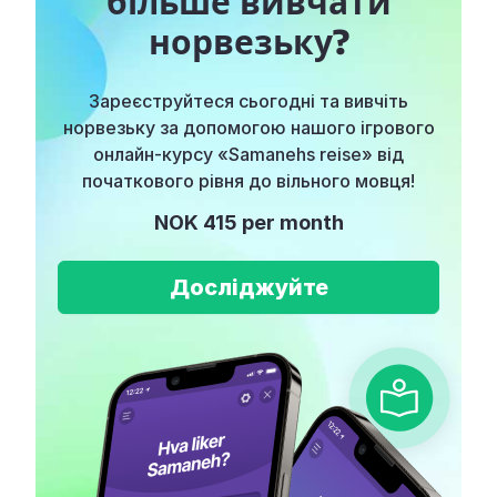
більше вивчати
норвезьку?
Зареєструйтеся сьогодні та вивчіть
норвезьку за допомогою нашого ігрового
онлайн-курсу «Samanehs reise» від
початкового рівня до вільного мовця!
NOK 415 per month
Досліджуйте