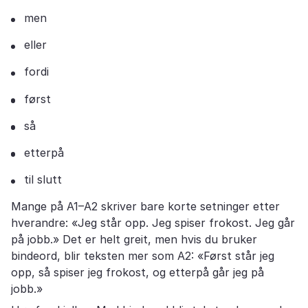
men
eller
fordi
først
så
etterpå
til slutt
Mange på A1–A2 skriver bare korte setninger etter
hverandre: «Jeg står opp. Jeg spiser frokost. Jeg går
på jobb.» Det er helt greit, men hvis du bruker
bindeord, blir teksten mer som A2: «Først står jeg
opp, så spiser jeg frokost, og etterpå går jeg på
jobb.»