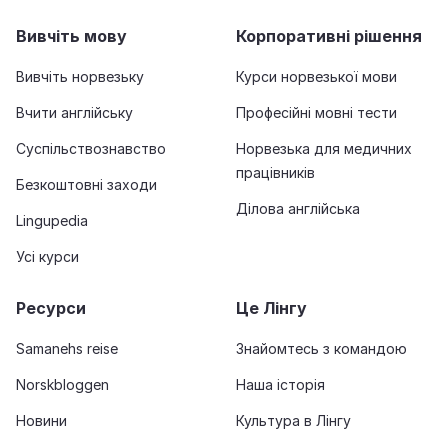
Вивчіть мову
Корпоративні рішення
Вивчіть норвезьку
Курси норвезької мови
Вчити англійську
Професійні мовні тести
Суспільствознавство
Норвезька для медичних
працівників
Безкоштовні заходи
Ділова англійська
Lingupedia
Усі курси
Ресурси
Це Лінгу
Samanehs reise
Знайомтесь з командою
Norskbloggen
Наша історія
Новини
Культура в Лінгу