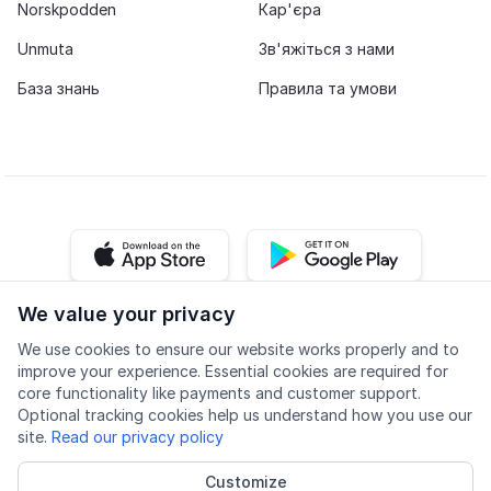
Norskpodden
Кар'єра
Unmuta
Зв'яжіться з нами
База знань
Правила та умови
iOS app
Android app
We value your privacy
Facebook
Instagram
Youtube
LinkedIn
We use cookies to ensure our website works properly and to
improve your experience. Essential cookies are required for
core functionality like payments and customer support.
Optional tracking cookies help us understand how you use our
site.
Read our privacy policy
Доступність
Якість
Політика конфіденційності
Customize
Cookie settings