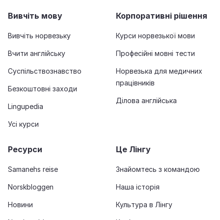
Вивчіть мову
Корпоративні рішення
Вивчіть норвезьку
Курси норвезької мови
Вчити англійську
Професійні мовні тести
Суспільствознавство
Норвезька для медичних
працівників
Безкоштовні заходи
Ділова англійська
Lingupedia
Усі курси
Ресурси
Це Лінгу
Samanehs reise
Знайомтесь з командою
Norskbloggen
Наша історія
Новини
Культура в Лінгу