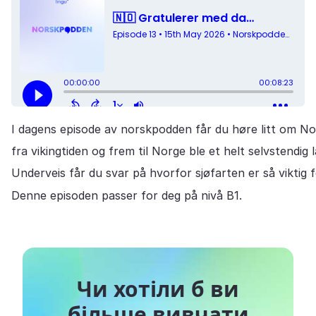
I dagens episode av norskpodden får du høre litt om No
fra vikingtiden og frem til Norge ble et helt selvstendig 
Underveis får du svar på hvorfor sjøfarten er så vikti
Denne episoden passer for deg på nivå B1.
Чи хотіли б ви
більше вивчати