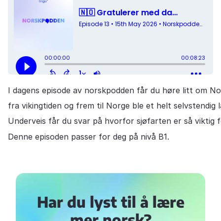
I dagens episode av norskpodden får du høre litt om No
fra vikingtiden og frem til Norge ble et helt selvstendig 
Underveis får du svar på hvorfor sjøfarten er så vikti
Denne episoden passer for deg på nivå B1.
Har du lyst til å lære
mer norsk?