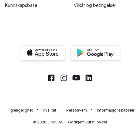
Kunnskapsbase
Vilkår og betingelser
iOS app
Android app
Facebook
Instagram
Youtube
LinkedIn
Tilgjengelighet
Kvalitet
Personvern
Informasjonskapsler
© 2026 Lingu AS
Godkjent kurstilbyder