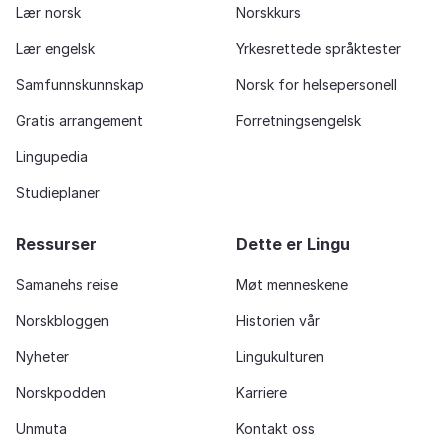
Lær norsk
Norskkurs
Lær engelsk
Yrkesrettede språktester
Samfunnskunnskap
Norsk for helsepersonell
Gratis arrangement
Forretningsengelsk
Lingupedia
Studieplaner
Ressurser
Dette er Lingu
Samanehs reise
Møt menneskene
Norskbloggen
Historien vår
Nyheter
Lingukulturen
Norskpodden
Karriere
Unmuta
Kontakt oss