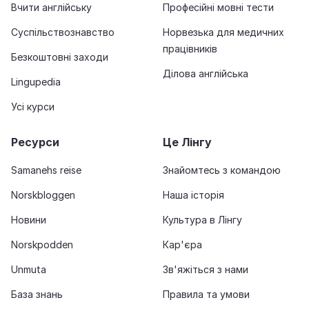
Вчити англійську
Професійні мовні тести
Суспільствознавство
Норвезька для медичних
працівників
Безкоштовні заходи
Ділова англійська
Lingupedia
Усі курси
Ресурси
Це Лінгу
Samanehs reise
Знайомтесь з командою
Norskbloggen
Наша історія
Новини
Культура в Лінгу
Norskpodden
Кар'єра
Unmuta
Зв'яжіться з нами
База знань
Правила та умови