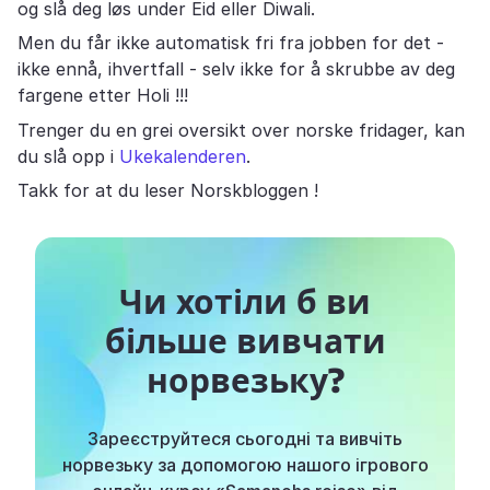
og slå deg løs under Eid eller Diwali.
Men du får ikke automatisk fri fra jobben for det -
ikke ennå, ihvertfall - selv ikke for å skrubbe av deg
fargene etter Holi !!!
Trenger du en grei oversikt over norske fridager, kan
du slå opp i
Ukekalenderen
.
Takk for at du leser Norskbloggen !
Чи хотіли б ви
більше вивчати
норвезьку?
Зареєструйтеся сьогодні та вивчіть
норвезьку за допомогою нашого ігрового