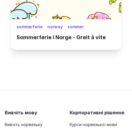
sommerferie
norway
sommer
Sommerferie i Norge - Greit å vite
Вивчіть мову
Корпоративні рішення
Вивчіть норвезьку
Курси норвезької мови