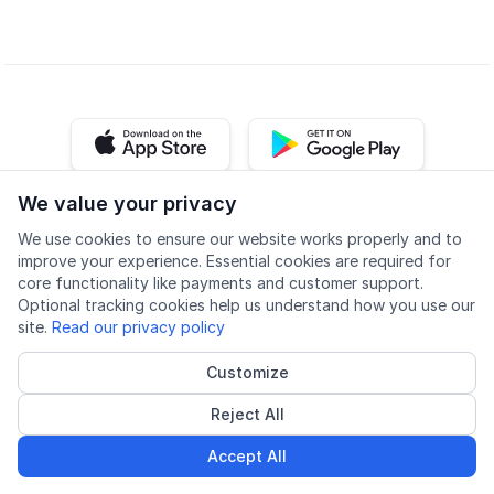
iOS app
Android app
We value your privacy
Facebook
Instagram
Youtube
LinkedIn
We use cookies to ensure our website works properly and to
improve your experience. Essential cookies are required for
core functionality like payments and customer support.
Optional tracking cookies help us understand how you use our
site.
Read our privacy policy
Доступність
Якість
Політика конфіденційності
Customize
Cookie settings
Reject All
© 2026 Lingu AS
Акредитований постачальник курсів
Accept All