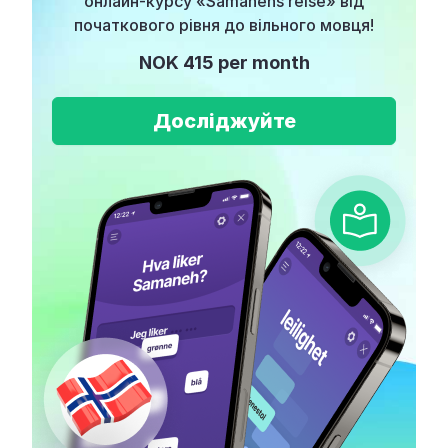
онлайн-курсу «Samanehs reise» від
початкового рівня до вільного мовця!
NOK 415 per month
Досліджуйте