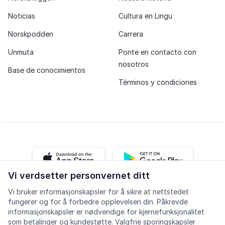
Noticias
Cultura en Lingu
Norskpodden
Carrera
Unmuta
Ponte en contacto con
nosotros
Base de conocimientos
Términos y condiciones
iOS app
Android app
Vi verdsetter personvernet ditt
Vi bruker informasjonskapsler for å sikre at nettstedet
Facebook
Instagram
Youtube
LinkedIn
fungerer og for å forbedre opplevelsen din. Påkrevde
informasjonskapsler er nødvendige for kjernefunksjonalitet
som betalinger og kundestøtte. Valgfrie sporingskapsler