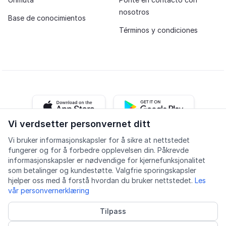
nosotros
Base de conocimientos
Términos y condiciones
iOS app
Android app
Vi verdsetter personvernet ditt
Vi bruker informasjonskapsler for å sikre at nettstedet
Facebook
Instagram
Youtube
LinkedIn
fungerer og for å forbedre opplevelsen din. Påkrevde
informasjonskapsler er nødvendige for kjernefunksjonalitet
som betalinger og kundestøtte. Valgfrie sporingskapsler
hjelper oss med å forstå hvordan du bruker nettstedet.
Les
vår personvernerklæring
Accesibilidad
Calidad
Política de privacidad
Tilpass
Informasjonskapsler