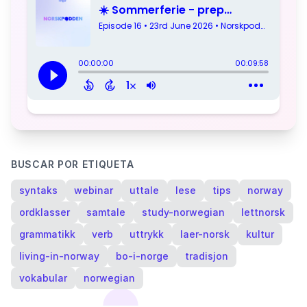
BUSCAR POR ETIQUETA
syntaks
webinar
uttale
lese
tips
norway
ordklasser
samtale
study-norwegian
lettnorsk
grammatikk
verb
uttrykk
laer-norsk
kultur
living-in-norway
bo-i-norge
tradisjon
vokabular
norwegian