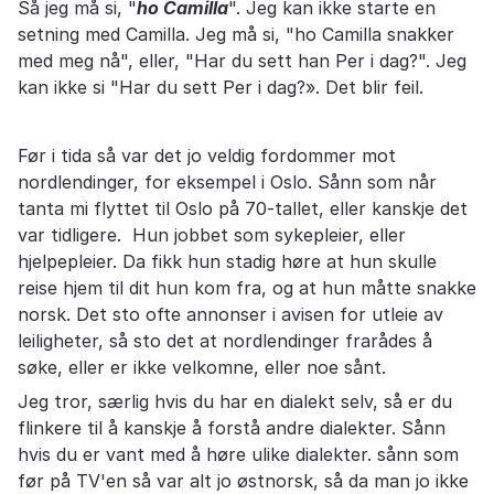
Så jeg må si, "
ho Camilla
". Jeg kan ikke starte en
setning med Camilla. Jeg må si, "ho Camilla snakker
med meg nå", eller, "Har du sett han Per i dag?". Jeg
kan ikke si "Har du sett Per i dag?». Det blir feil.
Før i tida så var det jo veldig fordommer mot
nordlendinger, for eksempel i Oslo. Sånn som når
tanta mi flyttet til Oslo på 70-tallet, eller kanskje det
var tidligere. Hun jobbet som sykepleier, eller
hjelpepleier. Da fikk hun stadig høre at hun skulle
reise hjem til dit hun kom fra, og at hun måtte snakke
norsk. Det sto ofte annonser i avisen for utleie av
leiligheter, så sto det at nordlendinger frarådes å
søke, eller er ikke velkomne, eller noe sånt.
Jeg tror, særlig hvis du har en dialekt selv, så er du
flinkere til å kanskje å forstå andre dialekter. Sånn
hvis du er vant med å høre ulike dialekter. sånn som
før på TV'en så var alt jo østnorsk, så da man jo ikke