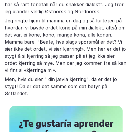
har så rart tonefall når du snakker dialekt". Jeg tror
jeg blander veldig Østnorsk og Nordnorsk.
Jeg ringte hjem til mamma en dag og så lurte jeg på
hvordan vi bøyde ordet kone på min dialekt, altså om
det var, ei kone, kono, mange kona, alle konan.
Mamma bare, "Beate, hva slags spørsmål er det? Vi
sier ikke det ordet, vi sier kjerring!». Men her er det jo
stygt å si kjerring så jeg passer på at jeg ikke sier
ordet kjerring så mye. Men der jeg kommer fra så kan
vi fint si «kjerringa mi».
Men, hvis du sier " din jævla kjerring", da er det jo
stygt! Da er det det samme som det betyr på
Østlandet.
¿Te gustaría aprender