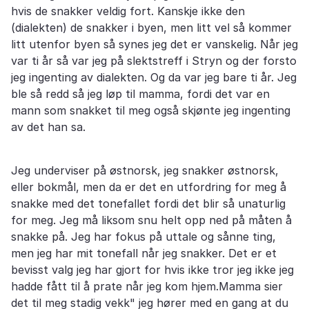
hvis de snakker veldig fort. Kanskje ikke den
(dialekten) de snakker i byen, men litt vel så kommer
litt utenfor byen så synes jeg det er vanskelig. Når jeg
var ti år så var jeg på slektstreff i Stryn og der forsto
jeg ingenting av dialekten. Og da var jeg bare ti år. Jeg
ble så redd så jeg løp til mamma, fordi det var en
mann som snakket til meg også skjønte jeg ingenting
av det han sa.
Jeg underviser på østnorsk, jeg snakker østnorsk,
eller bokmål, men da er det en utfordring for meg å
snakke med det tonefallet fordi det blir så unaturlig
for meg. Jeg må liksom snu helt opp ned på måten å
snakke på. Jeg har fokus på uttale og sånne ting,
men jeg har mit tonefall når jeg snakker. Det er et
bevisst valg jeg har gjort for hvis ikke tror jeg ikke jeg
hadde fått til å prate når jeg kom hjem.Mamma sier
det til meg stadig vekk" jeg hører med en gang at du