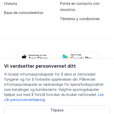
Unmuta
Ponte en contacto con
nosotros
Base de conocimientos
Términos y condiciones
iOS app
Android app
Vi verdsetter personvernet ditt
Vi bruker informasjonskapsler for å sikre at nettstedet
Facebook
Instagram
Youtube
LinkedIn
fungerer og for å forbedre opplevelsen din. Påkrevde
informasjonskapsler er nødvendige for kjernefunksjonalitet
som betalinger og kundestøtte. Valgfrie sporingskapsler
hjelper oss med å forstå hvordan du bruker nettstedet.
Les
vår personvernerklæring
Accesibilidad
Calidad
Política de privacidad
Tilpass
Informasjonskapsler