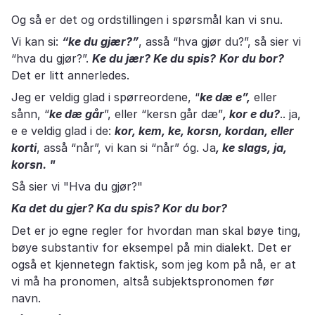
Og så er det og ordstillingen i spørsmål kan vi snu.
Vi kan si:
“ke du gjær?”
, asså “hva gjør du?”, så sier vi
“hva du gjør?”.
Ke du jær? Ke du spis?
Kor du bor?
Det er litt annerledes.
Jeg er veldig glad i spørreordene, “
ke dæ e”,
eller
sånn, “
ke dæ går
”, eller “kersn går dæ”
, kor e du?
.. ja,
e e veldig glad i de:
kor, kem, ke, korsn, kordan, eller
korti
, asså “når”, vi kan si “når” óg. Ja
, ke slags, ja,
korsn. "
Så sier vi "Hva du gjør?"
Ka det du gjer? Ka du spis? Kor du bor?
Det er jo egne regler for hvordan man skal bøye ting,
bøye substantiv for eksempel på min dialekt. Det er
også et kjennetegn faktisk, som jeg kom på nå, er at
vi må ha pronomen, altså subjektspronomen før
navn.