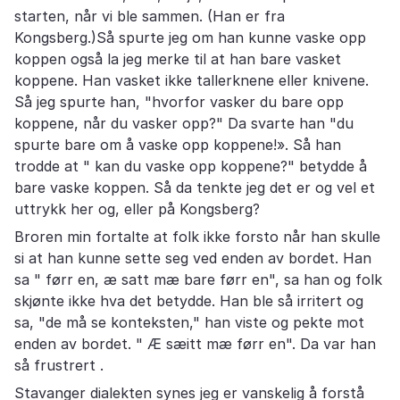
starten, når vi ble sammen. (Han er fra
Kongsberg.)Så spurte jeg om han kunne vaske opp
koppen også la jeg merke til at han bare vasket
koppene. Han vasket ikke tallerknene eller knivene.
Så jeg spurte han, "hvorfor vasker du bare opp
koppene, når du vasker opp?" Da svarte han "du
spurte bare om å vaske opp koppene!». Så han
trodde at " kan du vaske opp koppene?" betydde å
bare vaske koppen. Så da tenkte jeg det er og vel et
uttrykk her og, eller på Kongsberg?
Broren min fortalte at folk ikke forsto når han skulle
si at han kunne sette seg ved enden av bordet. Han
sa " førr en, æ satt mæ bare førr en", sa han og folk
skjønte ikke hva det betydde. Han ble så irritert og
sa, "de må se konteksten," han viste og pekte mot
enden av bordet. " Æ sæitt mæ førr en". Da var han
så frustrert .
Stavanger dialekten synes jeg er vanskelig å forstå