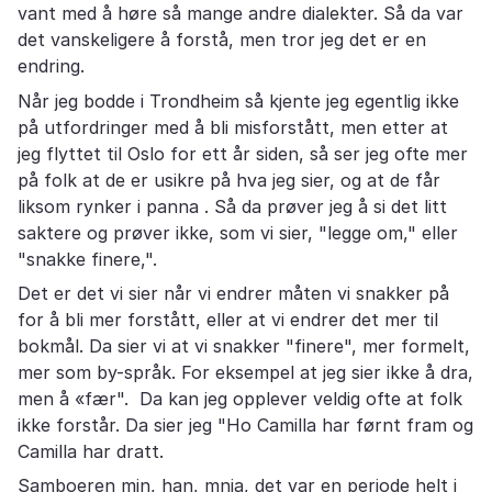
vant med å høre så mange andre dialekter. Så da var
det vanskeligere å forstå, men tror jeg det er en
endring.
Når jeg bodde i Trondheim så kjente jeg egentlig ikke
på utfordringer med å bli misforstått, men etter at
jeg flyttet til Oslo for ett år siden, så ser jeg ofte mer
på folk at de er usikre på hva jeg sier, og at de får
liksom rynker i panna . Så da prøver jeg å si det litt
saktere og prøver ikke, som vi sier, "legge om," eller
"snakke finere,".
Det er det vi sier når vi endrer måten vi snakker på
for å bli mer forstått, eller at vi endrer det mer til
bokmål. Da sier vi at vi snakker "finere", mer formelt,
mer som by-språk. For eksempel at jeg sier ikke å dra,
men å «fær". Da kan jeg opplever veldig ofte at folk
ikke forstår. Da sier jeg "Ho Camilla har førnt fram og
Camilla har dratt.
Samboeren min, han, mnja, det var en periode helt i