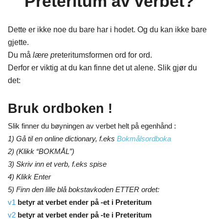
Preteritum av verbet?
Dette er ikke noe du bare har i hodet. Og du kan ikke bare
gjette.
Du må
lære p
reteritumsformen ord for ord.
Derfor er viktig at du kan finne det ut alene. Slik gjør du
det:
Bruk ordboken !
Slik finner du bøyningen av verbet helt på egenhånd :
1) Gå til en online dictionary, f.eks
Bokmålsordboka
2) (Klikk “BOKMÅL”)
3) Skriv inn et verb, f.eks spise
4) Klikk Enter
5) Finn den lille blå bokstavkoden ETTER ordet:
v1
betyr at verbet ender på -et i Preteritum
v2
betyr at verbet ender på -te i Preteritum