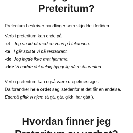
Preteritum?
Preteritum beskriver handlinger som skjedde i fortiden.
Verb i preteritum kan ende på:
-et
Jeg snakk
et
med en venn på telefonen.
-te
I går spis
te
vi på restaurant.
-de
Jeg lag
de
ikke mat hjemme.
-dde
Vi ha
dde
det veldig hyggelig på restauranten.
Verb i preteritum kan også være uregelmessige .
Da forandrer
hele ordet
seg istedenfor at det får en endelse.
Etterpå
gikk
vi hjem
(å gå, går, gikk, har gått ).
Hvordan finner jeg