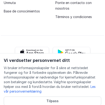
Unmuta
Ponte en contacto con
nosotros
Base de conocimientos
Términos y condiciones
iOS app
Android app
Vi verdsetter personvernet ditt
Vi bruker informasjonskapsler for å sikre at nettstedet
Facebook
Instagram
Youtube
LinkedIn
fungerer og for å forbedre opplevelsen din. Påkrevde
informasjonskapsler er nødvendige for kjernefunksjonalitet
som betalinger og kundestøtte. Valgfrie sporingskapsler
hjelper oss med å forstå hvordan du bruker nettstedet.
Les
vår personvernerklæring
Accesibilidad
Calidad
Política de privacidad
Tilpass
Informasjonskapsler