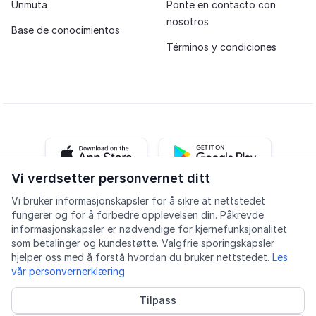
Unmuta
Ponte en contacto con
nosotros
Base de conocimientos
Términos y condiciones
iOS app
Android app
Vi verdsetter personvernet ditt
Vi bruker informasjonskapsler for å sikre at nettstedet
Facebook
Instagram
Youtube
LinkedIn
fungerer og for å forbedre opplevelsen din. Påkrevde
informasjonskapsler er nødvendige for kjernefunksjonalitet
som betalinger og kundestøtte. Valgfrie sporingskapsler
hjelper oss med å forstå hvordan du bruker nettstedet.
Les
vår personvernerklæring
Accesibilidad
Calidad
Política de privacidad
Tilpass
Informasjonskapsler