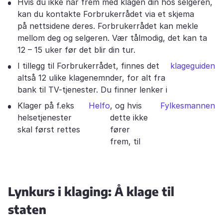
Hvis du ikke når frem med klagen din hos selgeren,
kan du kontakte Forbrukerrådet via et skjema
på nettsidene deres. Forbrukerrådet kan mekle
mellom deg og selgeren. Vær tålmodig, det kan ta
12 – 15 uker før det blir din tur.
I tillegg til Forbrukerrådet, finnes det
klageguiden
altså 12 ulike klagenemnder, for alt fra
bank til TV-tjenester. Du finner lenker i
Klager på f.eks
Helfo
, og hvis
Fylkesmannen
helsetjenester
dette ikke
skal først rettes
fører
frem, til
Lynkurs i klaging: Å klage til
staten