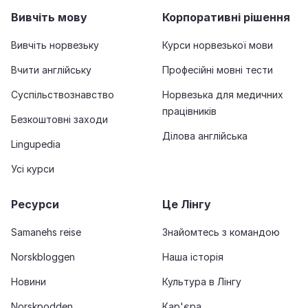
Вивчіть мову
Корпоративні рішення
Вивчіть норвезьку
Курси норвезької мови
Вчити англійську
Професійні мовні тести
Суспільствознавство
Норвезька для медичних
працівників
Безкоштовні заходи
Ділова англійська
Lingupedia
Усі курси
Ресурси
Це Лінгу
Samanehs reise
Знайомтесь з командою
Norskbloggen
Наша історія
Новини
Культура в Лінгу
Norskpodden
Кар'єра