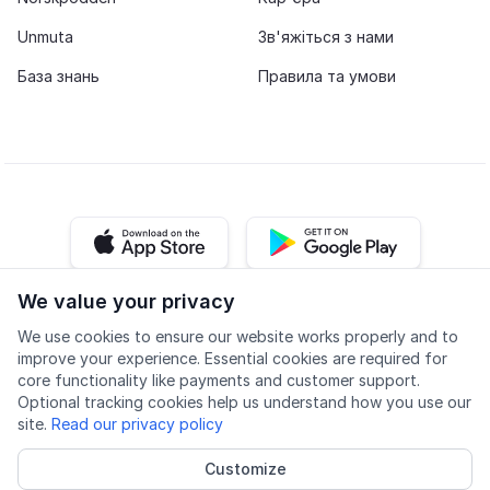
Unmuta
Зв'яжіться з нами
База знань
Правила та умови
iOS app
Android app
We value your privacy
Facebook
Instagram
Youtube
LinkedIn
We use cookies to ensure our website works properly and to
improve your experience. Essential cookies are required for
core functionality like payments and customer support.
Optional tracking cookies help us understand how you use our
site.
Read our privacy policy
Доступність
Якість
Політика конфіденційності
Customize
Cookie settings