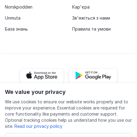
Norskpodden
Кар'єра
Unmuta
Зв'яжіться з нами
База знань
Правила та умови
iOS app
Android app
We value your privacy
Facebook
Instagram
Youtube
LinkedIn
We use cookies to ensure our website works properly and to
improve your experience. Essential cookies are required for
core functionality like payments and customer support.
Optional tracking cookies help us understand how you use our
site.
Read our privacy policy
Доступність
Якість
Політика конфіденційності