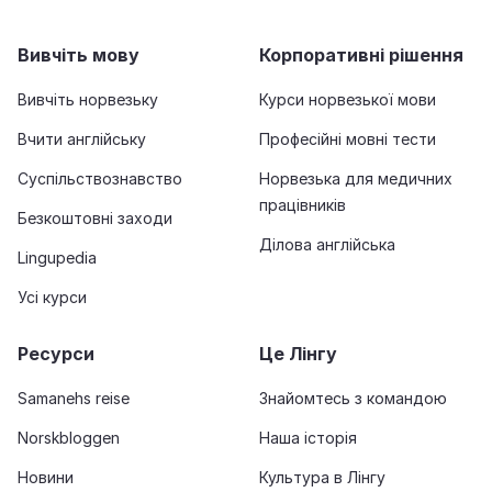
Вивчіть мову
Корпоративні рішення
Вивчіть норвезьку
Курси норвезької мови
Вчити англійську
Професійні мовні тести
Суспільствознавство
Норвезька для медичних
працівників
Безкоштовні заходи
Ділова англійська
Lingupedia
Усі курси
Ресурси
Це Лінгу
Samanehs reise
Знайомтесь з командою
Norskbloggen
Наша історія
Новини
Культура в Лінгу