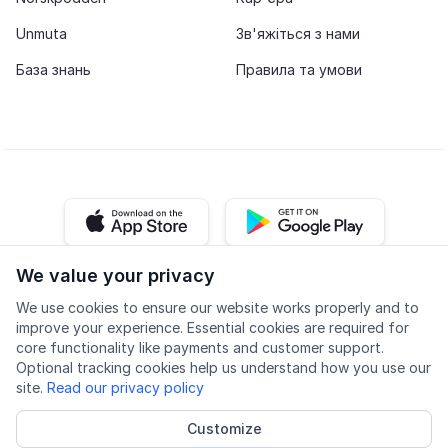
Unmuta
Зв'яжіться з нами
База знань
Правила та умови
iOS app
Android app
We value your privacy
Facebook
Instagram
Youtube
LinkedIn
We use cookies to ensure our website works properly and to
improve your experience. Essential cookies are required for
core functionality like payments and customer support.
Optional tracking cookies help us understand how you use our
site.
Read our privacy policy
Доступність
Якість
Політика конфіденційності
Customize
Cookie settings