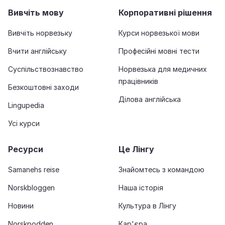
Вивчіть мову
Корпоративні рішення
Вивчіть норвезьку
Курси норвезької мови
Вчити англійську
Професійні мовні тести
Суспільствознавство
Норвезька для медичних
працівників
Безкоштовні заходи
Ділова англійська
Lingupedia
Усі курси
Ресурси
Це Лінгу
Samanehs reise
Знайомтесь з командою
Norskbloggen
Наша історія
Новини
Культура в Лінгу
Norskpodden
Кар'єра