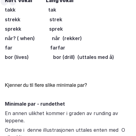
Kort vokal Lang vokal
takk tak
strekk strek
sprekk sprek
når? ( when) når (rekker)
far farfar
bor (lives) bor (drill) (uttales med å)
Kjenner du til flere slike minimale par?
Minimale par - rundethet
En annen ulikhet kommer i graden av runding av
leppene.
Ordene i denne illustrasjonen uttales enten med O