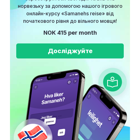
норвезьку за допомогою нашого ігрового
онлайн-курсу «Samanehs reise» від
початкового рівня до вільного мовця!
NOK 415 per month
Досліджуйте