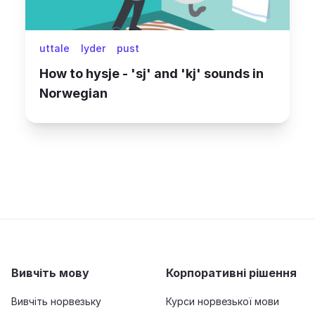
uttale
lyder
pust
How to hysje - 'sj' and 'kj' sounds in
Norwegian
Вивчіть мову
Корпоративні рішення
Вивчіть норвезьку
Курси норвезької мови