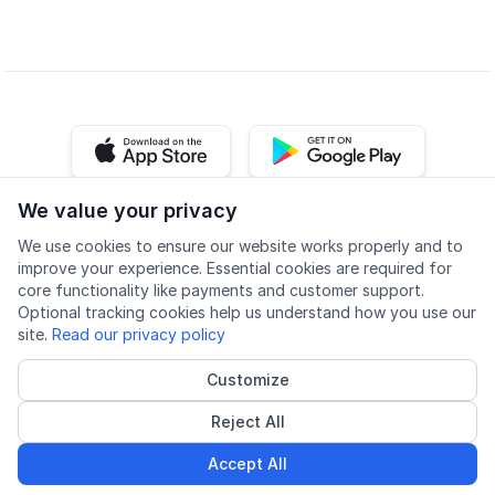
iOS app
Android app
We value your privacy
Facebook
Instagram
Youtube
LinkedIn
We use cookies to ensure our website works properly and to
improve your experience. Essential cookies are required for
core functionality like payments and customer support.
Optional tracking cookies help us understand how you use our
site.
Read our privacy policy
Доступність
Якість
Політика конфіденційності
Customize
Cookie settings
Reject All
© 2026 Lingu AS
Акредитований постачальник курсів
Accept All