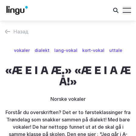
Назад
vokaler
dialekt
lang-vokal
kort-vokal
uttale
«Æ E I A Æ.» «Æ E I A Æ
Å!»
Norske vokaler
Forstår du overskriften? Det er to førsteklassinger fra
Trøndelag som snakker sammen på dialekt! Med bare
vokaler! De har nettopp funnet ut at de skal gå i
samme klasse på skolen. Den ene sier : "Jeg går i A-