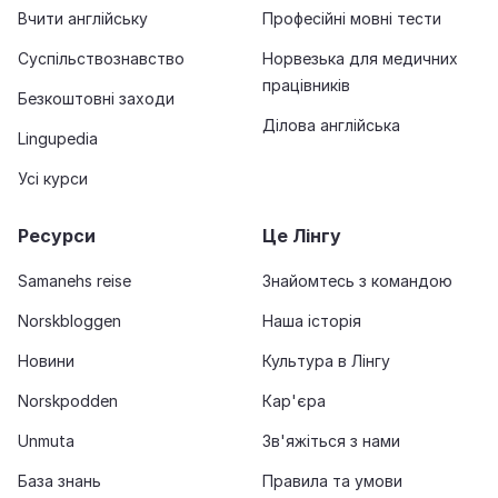
Вчити англійську
Професійні мовні тести
Суспільствознавство
Норвезька для медичних
працівників
Безкоштовні заходи
Ділова англійська
Lingupedia
Усі курси
Ресурси
Це Лінгу
Samanehs reise
Знайомтесь з командою
Norskbloggen
Наша історія
Новини
Культура в Лінгу
Norskpodden
Кар'єра
Unmuta
Зв'яжіться з нами
База знань
Правила та умови