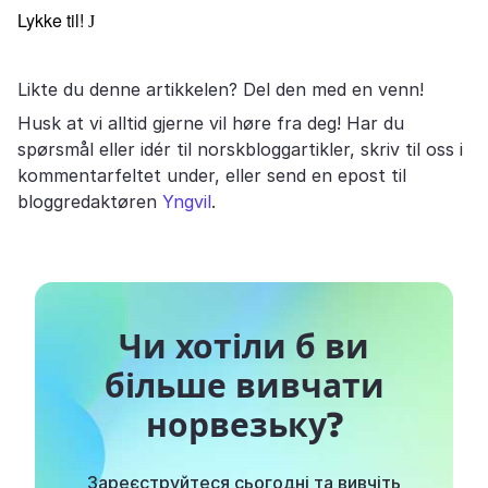
Lykke til!
J
Likte du denne artikkelen? Del den med en venn!
Husk at vi alltid gjerne vil høre fra deg! Har du
spørsmål eller idér til norskbloggartikler, skriv til oss i
kommentarfeltet under, eller send en epost til
bloggredaktøren
Yngvil
.
Чи хотіли б ви
більше вивчати
норвезьку?
Зареєструйтеся сьогодні та вивчіть