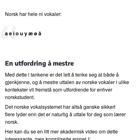
Norsk har hele ni vokaler:
a e i o u y æ ø å
En utfordring å mestre
Med dette i tankene er det lett å tenke seg at både å
gjenkjenne,
og å mestre uttalen av norske vokaler i ulike
kontekster
vil fremstå som utfordrende for enhver
norskstudent.
Det norske vokalsystemet har altså ganske sikkert
flere lyder
enn det er naturlig å uttale for deg som lærer
norsk.
Her kan du se en litt mer akademisk video om dette
interessante, men kompliserte emnet
:
J