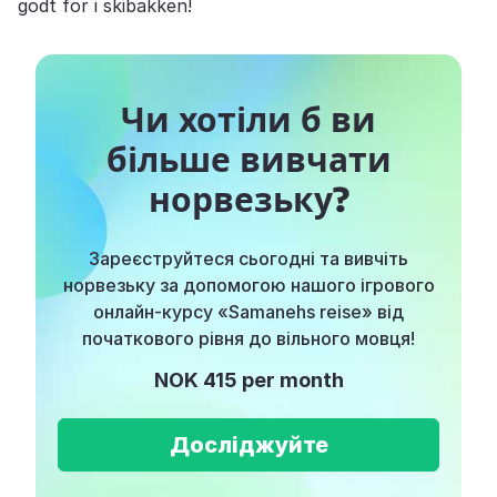
godt for i skibakken!
Чи хотіли б ви
більше вивчати
норвезьку?
Зареєструйтеся сьогодні та вивчіть
норвезьку за допомогою нашого ігрового
онлайн-курсу «Samanehs reise» від
початкового рівня до вільного мовця!
NOK 415 per month
Досліджуйте