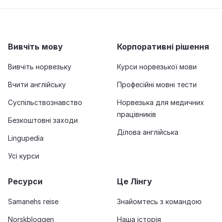
Вивчіть мову
Корпоративні рішення
Вивчіть норвезьку
Курси норвезької мови
Вчити англійську
Професійні мовні тести
Суспільствознавство
Норвезька для медичних
працівників
Безкоштовні заходи
Ділова англійська
Lingupedia
Усі курси
Ресурси
Це Лінгу
Samanehs reise
Знайомтесь з командою
Norskbloggen
Наша історія