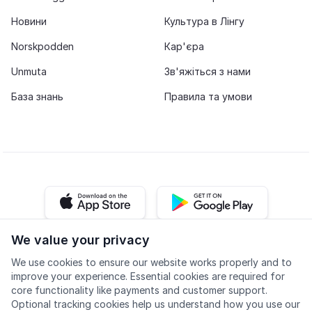
Новини
Культура в Лінгу
Norskpodden
Кар'єра
Unmuta
Зв'яжіться з нами
База знань
Правила та умови
iOS app
Android app
We value your privacy
Facebook
Instagram
Youtube
LinkedIn
We use cookies to ensure our website works properly and to
improve your experience. Essential cookies are required for
core functionality like payments and customer support.
Optional tracking cookies help us understand how you use our