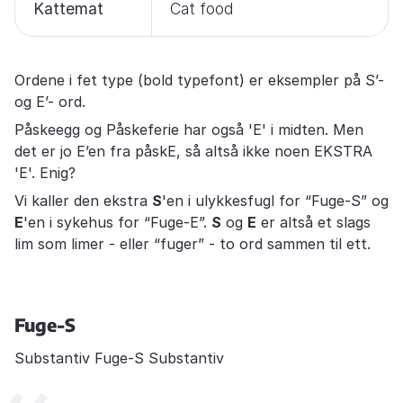
Kattemat
Cat food
Ordene i fet type (bold typefont) er eksempler på S’-
og E’- ord.
Påskeegg og Påskeferie har også 'E' i midten. Men
det er jo E’en fra påskE, så altså ikke noen EKSTRA
'E'. Enig?
Vi kaller den ekstra
S
'en i ulykkesfugl for “Fuge-S” og
E
'en i sykehus for “Fuge-E”.
S
og
E
er altså et slags
lim som limer - eller “fuger” - to ord sammen til ett.
Fuge-S
Substantiv Fuge-S Substantiv