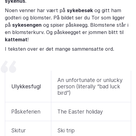
sykehus
.
Noen venner har vært på
sykebesøk
og gitt ham
godteri og blomster. På bildet ser du Tor som ligger
på
sykesengen
og spiser påskeegg. Blomstene står i
en blomsterkurv. Og påskeegget er jommen blitt til
kattemat
!
I teksten over er det mange sammensatte ord.
An unfortunate or unlucky
Ulykkesfugl
person (literally “bad luck
bird”)
Påskeferien
The Easter holiday
Skitur
Ski trip