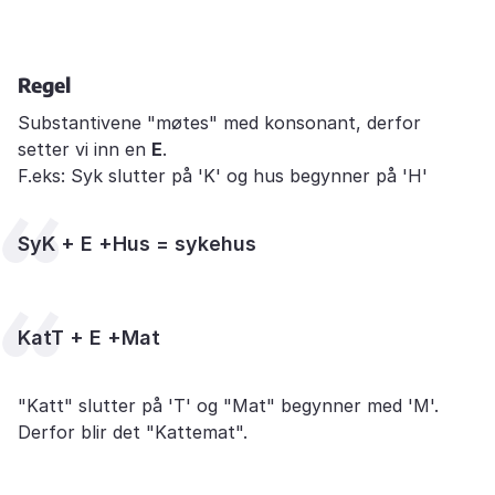
Regel
Substantivene "møtes" med konsonant, derfor
setter vi inn en
E
.
F.eks: Syk slutter på 'K' og hus begynner på 'H'
SyK + E +Hus = sykehus
KatT + E +Mat
"Katt" slutter på 'T' og "Mat" begynner med 'M'.
Derfor blir det "Kattemat".