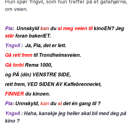
Hun spør Yngvil, som hun treffer på et gatehjørne,
om veien.
Pia
: Unnskyld
kan
du
si meg veien til
kinoEN? Jeg
står
foran bakeriET.
Yngvil
:
Ja, Pia, det er lett.
Gå rett frem
til Trondheimsveien.
Gå forbi
Rema 1000,
og PÅ (din) VENSTRE SIDE,
rett frem, VED SIDEN AV Kaffebrenneriet,
FINNER
du kinoen.
Pia
: Unnskyld,
kan
du
si
det én gang til ?
Yngvil
: Haha, kanskje jeg heller skal bli med deg på
kino ?