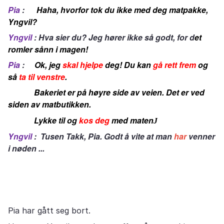
Pia
:
Haha, hvorfor tok du ikke med deg matpakke,
Yngvil?
Yngvil
:
Hva sier du? Jeg hører ikke så godt, for d
et
romler sånn i magen!
Pia
:
Ok, jeg
skal hjelpe
deg! Du kan
gå rett frem
og
så
ta til venstre
.
Bakeriet er på høyre side av veien. Det er ved
siden av matbutikken.
Lykke til og
kos deg
med maten
J
Yngvil
:
Tusen Takk, Pia. Godt å vite at man
har
venner
i nøden ...
Pia har gått seg bort.