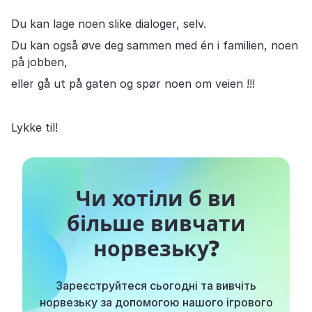
Du kan lage noen slike dialoger, selv.
Du kan også øve deg sammen med én i familien, noen
på jobben,
eller gå ut på gaten og spør noen om veien !!!
Lykke til!
Чи хотіли б ви
більше вивчати
норвезьку?
Зареєструйтеся сьогодні та вивчіть
норвезьку за допомогою нашого ігрового