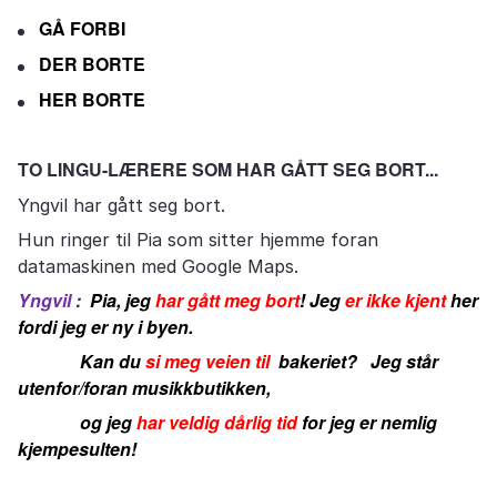
GÅ FORBI
DER BORTE
HER BORTE
TO LINGU-LÆRERE SOM HAR GÅTT SEG BORT...
Yngvil har gått seg bort.
Hun ringer til Pia som sitter hjemme foran
datamaskinen med Google Maps.
Yngvil
:
Pia, jeg
har gått meg bort
! Jeg
er ikke kjent
her
fordi jeg er ny i byen.
Kan du
si meg veien til
bakeriet? Jeg står
utenfor/foran musikkbutikken,
og jeg
har veldig dårlig tid
for jeg er nemlig
kjempesulten!