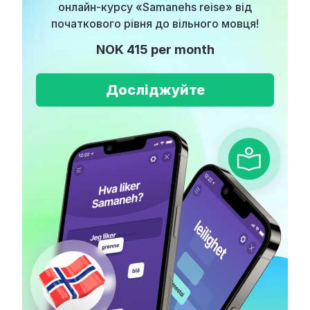
онлайн-курсу «Samanehs reise» від
початкового рівня до вільного мовця!
NOK 415 per month
Досліджуйте