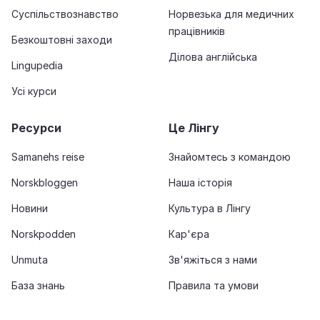
Суспільствознавство
Норвезька для медичних
працівників
Безкоштовні заходи
Ділова англійська
Lingupedia
Усі курси
Ресурси
Це Лінгу
Samanehs reise
Знайомтесь з командою
Norskbloggen
Наша історія
Новини
Культура в Лінгу
Norskpodden
Кар'єра
Unmuta
Зв'яжіться з нами
База знань
Правила та умови