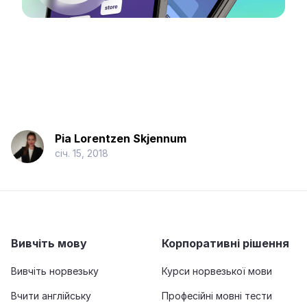
Pia Lorentzen Skjennum
січ. 15, 2018
Вивчіть мову
Корпоративні рішення
Вивчіть норвезьку
Курси норвезької мови
Вчити англійську
Професійні мовні тести