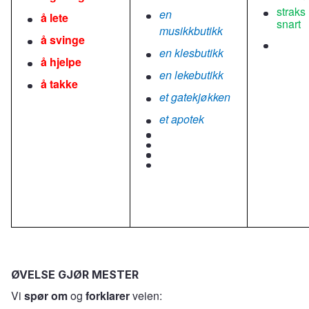
straks
en
å lete
snart
musikkbutikk
å svinge
en klesbutikk
å hjelpe
en lekebutikk
å takke
et gatekjøkken
et apotek
ØVELSE GJØR MESTER
Vi
spør om
og
forklarer
veien: