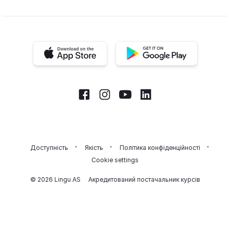
iOS app
Android app
Facebook
Instagram
Youtube
LinkedIn
Доступність
Якість
Політика конфіденційності
Cookie settings
© 2026 Lingu AS
Акредитований постачальник курсів