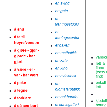
en sving
en gate
et
treningsstudio
å snu
et
å ta til
treningssenter
høyre/venstre
et bakeri
å gjøre - gjør -
en matbutikk
gjorde - har
vansk
en kafé
gjort
lett å
finne
en kino
å være - er -
(easy 
var - har vært
en aviskiosk
find)
enkelt
å peke
en
lett
blomsterbutikk
å tegne
en bokhandel
å forklare
kjedel
et kunstgalleri
boring
å gå seg bort