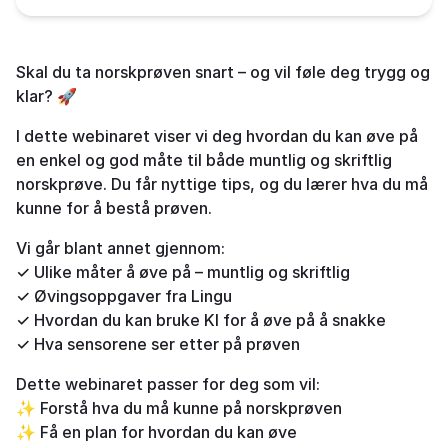
Skal du ta norskprøven snart – og vil føle deg trygg og
klar? 🚀
I dette webinaret viser vi deg hvordan du kan øve på
en enkel og god måte til både muntlig og skriftlig
norskprøve. Du får nyttige tips, og du lærer hva du må
kunne for å bestå prøven.
Vi går blant annet gjennom:
✓ Ulike måter å øve på – muntlig og skriftlig
✓ Øvingsoppgaver fra Lingu
✓ Hvordan du kan bruke KI for å øve på å snakke
✓ Hva sensorene ser etter på prøven
Dette webinaret passer for deg som vil:
✨ Forstå hva du må kunne på norskprøven
✨ Få en plan for hvordan du kan øve