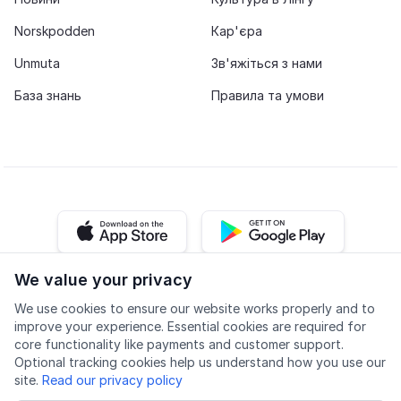
Norskpodden
Кар'єра
Unmuta
Зв'яжіться з нами
База знань
Правила та умови
iOS app
Android app
We value your privacy
Facebook
Instagram
Youtube
LinkedIn
We use cookies to ensure our website works properly and to
improve your experience. Essential cookies are required for
core functionality like payments and customer support.
Optional tracking cookies help us understand how you use our
site.
Read our privacy policy
Доступність
Якість
Політика конфіденційності