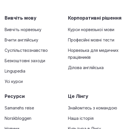
Вивчіть мову
Корпоративні рішення
Вивчіть норвезьку
Курси норвезької мови
Вчити англійську
Професійні мовні тести
Суспільствознавство
Норвезька для медичних
працівників
Безкоштовні заходи
Ділова англійська
Lingupedia
Усі курси
Ресурси
Це Лінгу
Samanehs reise
Знайомтесь з командою
Norskbloggen
Наша історія
Новини
Культура в Лінгу