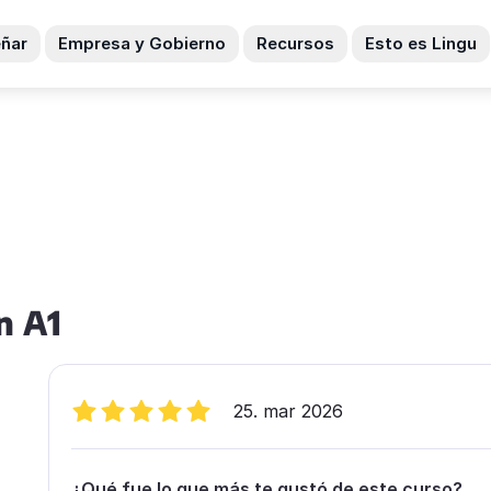
ñar
Empresa y Gobierno
Recursos
Esto es Lingu
n A1
25. mar 2026
¿Qué fue lo que más te gustó de este curso?