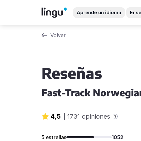
Aprende un idioma
Ense
Volver
Reseñas
Fast-Track Norwegia
4,5
|
1731 opiniones
?
5 estrellas
1052