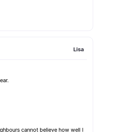
Lisa
ear.
ghbours cannot believe how well I