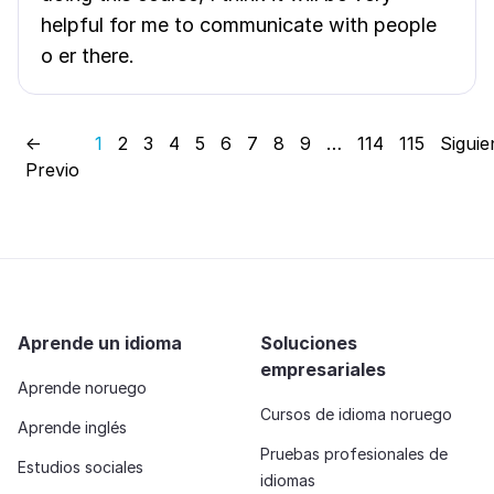
helpful for me to communicate with people
o er there.
←
1
2
3
4
5
6
7
8
9
…
114
115
Siguie
Previo
Aprende un idioma
Soluciones
empresariales
Aprende noruego
Cursos de idioma noruego
Aprende inglés
Pruebas profesionales de
Estudios sociales
idiomas