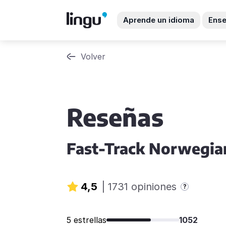
Aprende un idioma
Ense
Volver
Reseñas
Fast-Track Norwegia
4,5
|
1731 opiniones
?
5 estrellas
1052