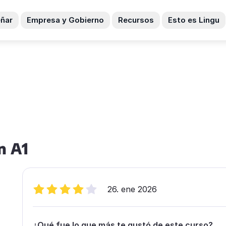
ñar
Empresa y Gobierno
Recursos
Esto es Lingu
n A1
26. ene 2026
¿Qué fue lo que más te gustó de este curso?