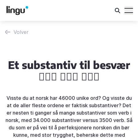
Volver
Et substantiv til besvær
🤦🏽‍♀️ 🤦🏽‍♂️ 🤷🏻‍♂️
Visste du at norsk har 46000 unike ord? Og visste du
at de aller fleste ordene er faktisk substantiver? Det
er nesten ti ganger så mange substantiver som verb i
norsk, med 34.000 substantiver versus 3500 verb. Så
du som er på vei til å perfeksjonere norsken din bør
kunne, med stor trygghet, beherske dette med