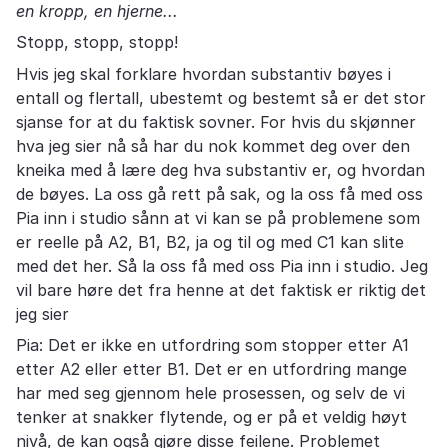
en kropp, en hjerne...
Stopp, stopp, stopp!
Hvis jeg skal forklare hvordan substantiv bøyes i
entall og flertall, ubestemt og bestemt så er det stor
sjanse for at du faktisk sovner. For hvis du skjønner
hva jeg sier nå så har du nok kommet deg over den
kneika med å lære deg hva substantiv er, og hvordan
de bøyes. La oss gå rett på sak, og la oss få med oss
Pia inn i studio sånn at vi kan se på problemene som
er reelle på A2, B1, B2, ja og til og med C1 kan slite
med det her. Så la oss få med oss Pia inn i studio. Jeg
vil bare høre det fra henne at det faktisk er riktig det
jeg sier
Pia: Det er ikke en utfordring som stopper etter A1
etter A2 eller etter B1. Det er en utfordring mange
har med seg gjennom hele prosessen, og selv de vi
tenker at snakker flytende, og er på et veldig høyt
nivå, de kan også gjøre disse feilene. Problemet