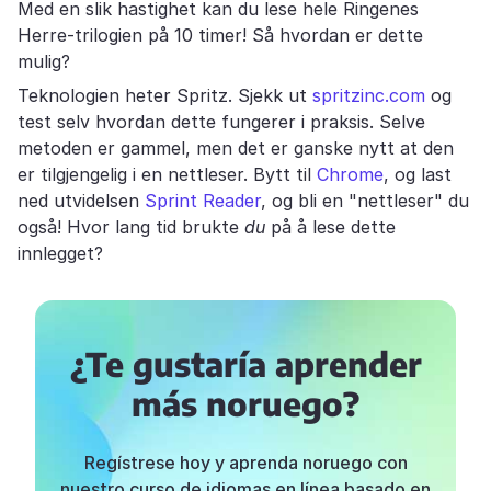
Med en slik hastighet kan du lese hele Ringenes
Herre-trilogien på 10 timer! Så hvordan er dette
mulig?
Teknologien heter Spritz. Sjekk ut
spritzinc.com
og
test selv hvordan dette fungerer i praksis. Selve
metoden er gammel, men det er ganske nytt at den
er tilgjengelig i en nettleser. Bytt til
Chrome
, og last
ned utvidelsen
Sprint Reader
, og bli en "nettleser" du
også! Hvor lang tid brukte
du
på å lese dette
innlegget?
¿Te gustaría aprender
más noruego?
Regístrese hoy y aprenda noruego con
nuestro curso de idiomas en línea basado en