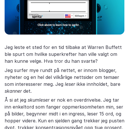
Jeg leste et sted for en tid tilbake at Warren Buffett
ble spurt om hvilke superkrefter han ville valgt om
han kunne velge. Hva tror du han svarte?
Jeg surfer mye rundt på nettet, er innom blogger,
nyheter og en hel del vilkårlige nettsider om temaer
som interesserer meg. Jeg
leser
ikke innholdet, bare
skanner
det.
Å si at jeg
skumleser
er nok en overdrivelse. Jeg tar
inn enkeltord som fanger oppmerksomheten min, ser
på bilder, begynner midt i en ingress, leser 15 ord, og
hopper videre. Kun en sjelden gang trekker jeg pusten
dypt, trykker konsentrasjonsnivået opp tjue prosent,