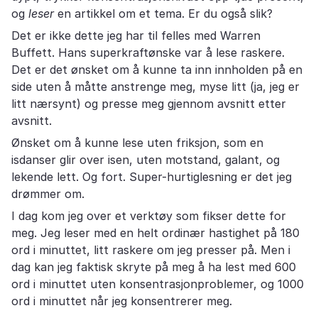
og
leser
en artikkel om et tema. Er du også slik?
Det er ikke dette jeg har til felles med Warren
Buffett. Hans superkraftønske var å lese raskere.
Det er det ønsket om å kunne ta inn innholden på en
side uten å måtte anstrenge meg, myse litt (ja, jeg er
litt nærsynt) og presse meg gjennom avsnitt etter
avsnitt.
Ønsket om å kunne lese uten friksjon, som en
isdanser glir over isen, uten motstand, galant, og
lekende lett. Og fort. Super-hurtiglesning er det jeg
drømmer om.
I dag kom jeg over et verktøy som fikser dette for
meg. Jeg leser med en helt ordinær hastighet på 180
ord i minuttet, litt raskere om jeg presser på. Men i
dag kan jeg faktisk skryte på meg å ha lest med 600
ord i minuttet uten konsentrasjonproblemer, og 1000
ord i minuttet når jeg konsentrerer meg.