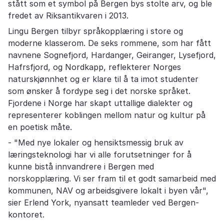
stått som et symbol på Bergen bys stolte arv, og ble
fredet av Riksantikvaren i 2013.
Lingu Bergen tilbyr språkopplæring i store og
moderne klasserom. De seks rommene, som har fått
navnene Sognefjord, Hardanger, Geiranger, Lysefjord,
Hafrsfjord, og Nordkapp, reflekterer Norges
naturskjønnhet og er klare til å ta imot studenter
som ønsker å fordype seg i det norske språket.
Fjordene i Norge har skapt uttallige dialekter og
representerer koblingen mellom natur og kultur på
en poetisk måte.
- "Med nye lokaler og hensiktsmessig bruk av
læringsteknologi har vi alle forutsetninger for å
kunne bistå innvandrere i Bergen med
norskopplæring. Vi ser fram til et godt samarbeid med
kommunen, NAV og arbeidsgivere lokalt i byen vår",
sier Erlend York, nyansatt teamleder ved Bergen-
kontoret.