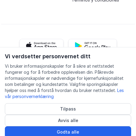
iOS app
Android app
Vi verdsetter personvernet ditt
Vi bruker informasjonskapsler for å sikre at nettstedet
Facebook
Instagram
Youtube
LinkedIn
fungerer og for å forbedre opplevelsen din. Påkrevde
informasjonskapsler er nødvendige for kjernefunksjonalitet
som betalinger og kundestøtte. Valgfrie sporingskapsler
hjelper oss med å forstå hvordan du bruker nettstedet.
Les
vår personvernerklæring
Accesibilidad
Calidad
Política de privacidad
Tilpass
Informasjonskapsler
Avvis alle
© 2026 Lingu AS
Proveedor de cursos acreditado
Godta alle