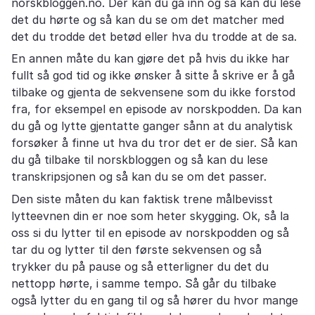
norskbloggen.no. Der kan du gå inn og så kan du lese
det du hørte og så kan du se om det matcher med
det du trodde det betød eller hva du trodde at de sa.
En annen måte du kan gjøre det på hvis du ikke har
fullt så god tid og ikke ønsker å sitte å skrive er å gå
tilbake og gjenta de sekvensene som du ikke forstod
fra, for eksempel en episode av norskpodden. Da kan
du gå og lytte gjentatte ganger sånn at du analytisk
forsøker å finne ut hva du tror det er de sier. Så kan
du gå tilbake til norskbloggen og så kan du lese
transkripsjonen og så kan du se om det passer.
Den siste måten du kan faktisk trene målbevisst
lytteevnen din er noe som heter skygging. Ok, så la
oss si du lytter til en episode av norskpodden og så
tar du og lytter til den første sekvensen og så
trykker du på pause og så etterligner du det du
nettopp hørte, i samme tempo. Så går du tilbake
også lytter du en gang til og så hører du hvor mange