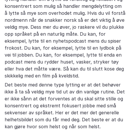
konsentrert som mulig så handler mengdelytting om
å lytte så mye som overhodet mulig. Hvis du vil forstå
nordmenn når de snakker norsk så er det viktig å øve
veldig mye. Dess mer du øver, jo raskere vil du plukke
opp språket på en naturlig måte. Du kan, for
eksempel, lytte til en nyhetspodcast mens du spiser
frokost. Du kan, for eksempel, lytte til en lydbok på
vei til jobben. Du kan, for eksempel, lytte til enda en
podcast mens du rydder huset, vasker, stryker tøy
eller hva det måtte være. Så kan du til slutt kose deg
skikkelig med en film på kveldstid.
Det beste med denne type lytting er at det behøver
ikke å ta så veldig mye tid ut av din vanlige rutine. Det
er ikke sånn at det forventes at du skal sitte stille og
konsentrert og ekstremt fokusert jobbe med små
sekvenser av språket. Her er det mer det generelle
helhetsbildet som du får med deg. Det beste er at du
kan gjøre hvor som helst og når som helst.