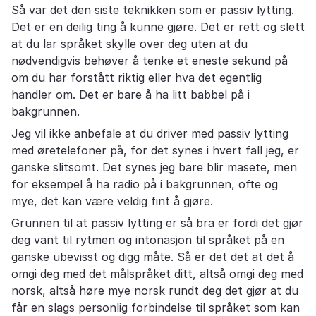
Så var det den siste teknikken som er passiv lytting.
Det er en deilig ting å kunne gjøre. Det er rett og slett
at du lar språket skylle over deg uten at du
nødvendigvis behøver å tenke et eneste sekund på
om du har forstått riktig eller hva det egentlig
handler om. Det er bare å ha litt babbel på i
bakgrunnen.
Jeg vil ikke anbefale at du driver med passiv lytting
med øretelefoner på, for det synes i hvert fall jeg, er
ganske slitsomt. Det synes jeg bare blir masete, men
for eksempel å ha radio på i bakgrunnen, ofte og
mye, det kan være veldig fint å gjøre.
Grunnen til at passiv lytting er så bra er fordi det gjør
deg vant til rytmen og intonasjon til språket på en
ganske ubevisst og digg måte. Så er det det at det å
omgi deg med det målspråket ditt, altså omgi deg med
norsk, altså høre mye norsk rundt deg det gjør at du
får en slags personlig forbindelse til språket som kan