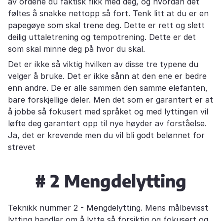
av ordene du faktisk fikk med deg, og hvordan det
føltes å snakke nettopp så fort. Tenk litt at du er en
papegøye som skal trene deg. Dette er rett og slett
deilig uttaletrening og tempotrening. Dette er det
som skal minne deg på hvor du skal.
Det er ikke så viktig hvilken av disse tre typene du
velger å bruke. Det er ikke sånn at den ene er bedre
enn andre. De er alle sammen den samme elefanten,
bare forskjellige deler. Men det som er garantert er at
å jobbe så fokusert med språket og med lyttingen vil
løfte deg garantert opp til nye høyder av forståelse.
Ja, det er krevende men du vil bli godt belønnet for
strevet
# 2 Mengdelytting
Teknikk nummer 2 - Mengdelytting. Mens målbevisst
lytting handler om å lytte så forsiktig og fokusert og