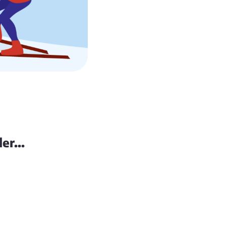
er...