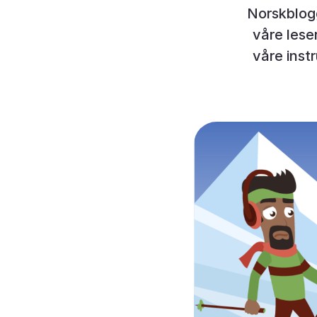
Norskblog
våre leser
våre instr