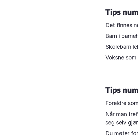
Tips num
Det finnes n
Barn i barne
Skolebarn le
Voksne som j
Tips num
Foreldre som 
Når man tref
seg selv gjør
Du møter for