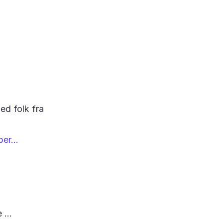
ed folk fra
er...
...