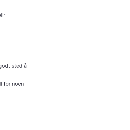
lir
 godt sted å
l for noen