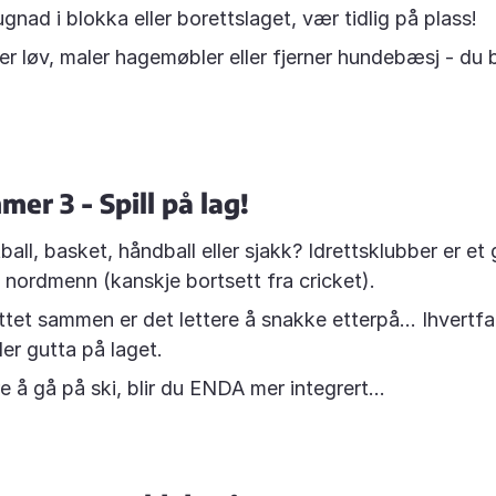
gnad i blokka eller borettslaget, vær tidlig på plass!
er løv, maler hagemøbler eller fjerner hundebæsj - du b
er 3 - Spill på lag!
tball, basket, håndball eller sjakk? Idrettsklubber er et
d nordmenn (kanskje bortsett fra cricket).
tet sammen er det lettere å snakke etterpå... Ihvertfal
ller gutta på laget.
e å gå på ski, blir du ENDA mer integrert...