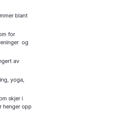
emmer blant
om for
reninger og
ngert av
ing, yoga,
om skjer i
er henger opp