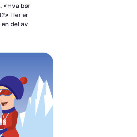
. «Hva bør
et?» Her er
r en del av