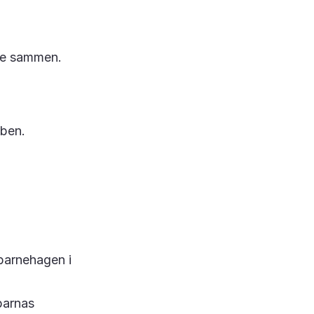
bbe sammen.
bben.
 barnehagen i
barnas