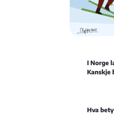
I Norge l
Kanskje b
Hva bety