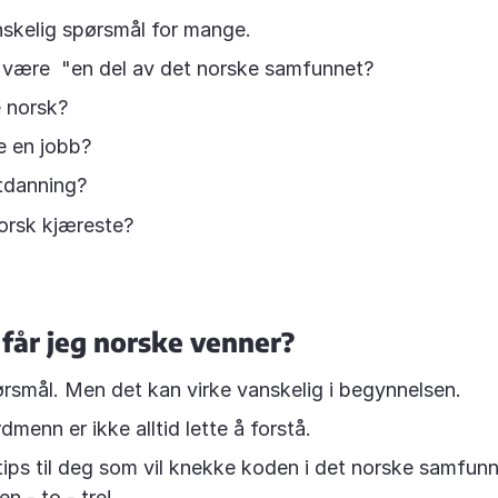
nskelig spørsmål for mange.
å være "en del av det norske samfunnet?
e norsk?
ne en jobb?
utdanning?
norsk kjæreste?
får jeg norske venner?
ørsmål. Men det kan virke vanskelig i begynnelsen.
menn er ikke alltid lette å forstå.
tips til deg som vil knekke koden i det norske samfunne
en - to - tre!