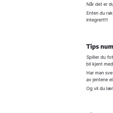
Når det er du
Enten du rak
integrert!!!
Tips numm
Spiller du fo
bli kjent me
Har man svet
av jentene e
Og vil du lær