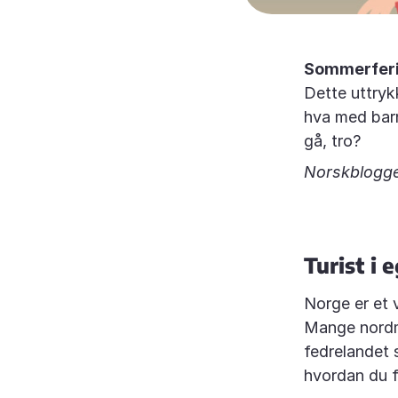
Sommerferie
Dette uttryk
hva med barn
gå, tro?
Norskblogge
Turist i 
Norge er et 
Mange nordme
fedrelandet 
hvordan du f