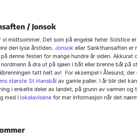
saften / Jonsok
rer vi midtsommer. Det som på engelsk heter Solstice 
eire den lyse årstiden.
Jonsok
eller Sankthansaften er 
e på denne festen for mange hundre år siden. Akkurat
r nordmenn å dra ut på sjøen i båt eller brenne bål på 
ålbrenningen tatt helt av! For eksempel i Ålesund, der
ens største St.Hansbål
av gamle paller. I år blir det kan
ing i enkelte deler av landet, på grunn av varmen og
lg med i
lokalavisene
for mer informasjon når det nærm
lsommer