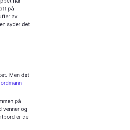
appet når
natt på
fter av
yen syder det
ttet. Men det
n nordmann
sammen på
ed venner og
antbord er de