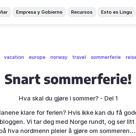
ñar
Empresa y Gobierno
Recursos
Esto es Lingu
vacation
europe
norway
travel
sommerferie
reis
Snart sommerferie!
Hva skal du gjøre i sommer? - Del 1
lanene klare for ferien? Hvis ikke kan du få gode
bloggen. Vi tar deg med Norge rundt, og ser lit
på hva nordmenn pleier å gjøre om sommeren...