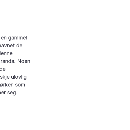
er en gammel
navnet de
 denne
stranda. Noen
 de
skje ulovlig
 tørken som
er seg.