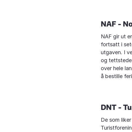
NAF - N
NAF gir ut e
fortsatt i s
utgaven. I v
og tettstede
over hele lan
å bestille fer
DNT - Tu
De som liker
Turistforenin