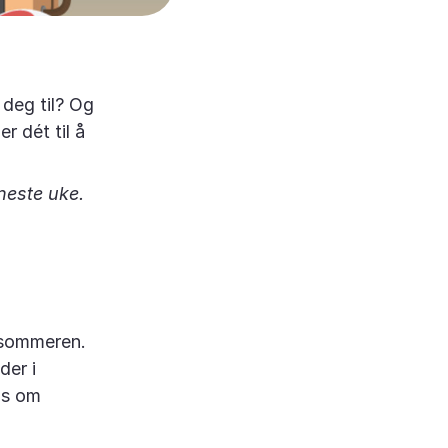
 deg til? Og
 dét til å
neste uke.
e sommeren.
der i
ps om