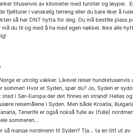
rker titusenvis av kilometer med turstier og løyper. E
 fjellturer i vanskelig terreng eller du bare liker å rusle
ikten så har DNT hytta for deg. Du må bestille plass p
må du til og med å ha med egen nøkkel. Ikke alle hyt
ig!
r
orge er utrolig vakker. Likevel reiser hundretusenvi
er sommer! Hvor er Syden, spør du? Jo, Syden er sydov
et sted i Sør-Europa der det finnes en strand! Hellas o
lære reisemålene i Syden. Men både Kroatia, Bulgaria
Canaria, Tenerife er også nokså fulle av (fulle) nordme
ele sommeren...
r så mange nordmenn til Syden? Tja... ta en titt ut av