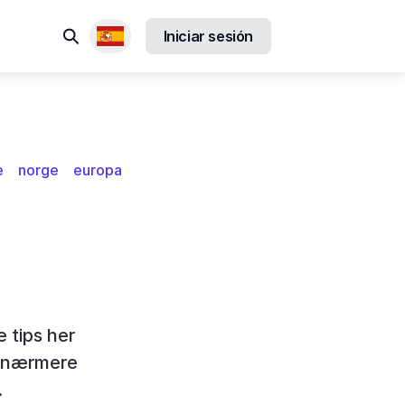
Buscar
Iniciar sesión
Locales disponibles
e
norge
europa
 tips her
t nærmere
.