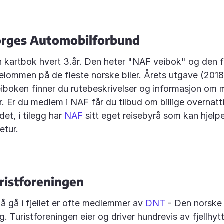
orges Automobilforbund
n kartbok hvert 3.år. Den heter "NAF veibok" og den f
etelommen på de fleste norske biler. Årets utgave (2018
eiboken finner du rutebeskrivelser og informasjon om
r. Er du medlem i NAF får du tilbud om billige overnatt
det, i tilegg har
NAF
sitt eget reisebyrå som kan hjelp
ietur.
ristforeningen
 å gå i fjellet er ofte medlemmer av
DNT
- Den norske
g. Turistforeningen eier og driver hundrevis av fjellhyt