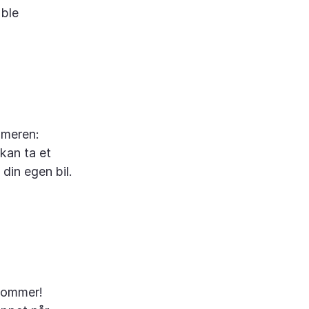
 ble
meren:
kan ta et
 din egen bil.
ysommer!