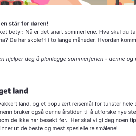
n står for døren!
ket betyr: Nå er det snart sommerferie. Hva skal du ta
a? De har skolefri i to lange måneder. Hvordan kommer
n hjelper deg å planlegge sommerferien - denne og 
eget land
vakkert land, og et populært reisemål for turister hel
nn bruker også denne årstiden til å utforske nye ste
som de ikke har besøkt før. Her skal vi gi deg noen ti
inner ut de beste og mest spesielle reismålene!