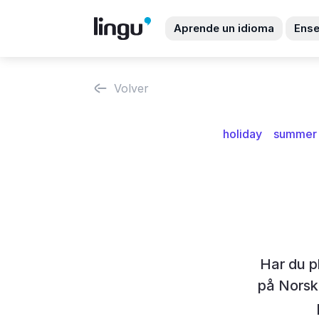
Aprende un idioma
Ense
Volver
holiday
summer
Har du p
på Norsk