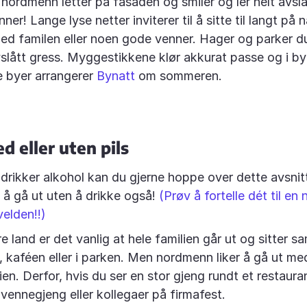
 nordmenn letter på fasaden og smiler og ler helt avsl
nner! Lange lyse netter inviterer til å sitte til langt på 
d familen eller noen gode venner. Hager og parker du
yslått gress. Myggestikkene klør akkurat passe og i b
e byer arrangerer
Bynatt
om sommeren.
d eller uten pils
 drikker alkohol kan du gjerne hoppe over dette avsni
n å gå ut uten å drikke også!
(Prøv å fortelle dét til e
elden!!)
e land er det vanlig at hele familien går ut og sitter 
, kaféen eller i parken. Men nordmenn liker å gå ut m
lien. Derfor, hvis du ser en stor gjeng rundt et restaur
 vennegjeng eller kollegaer på firmafest.