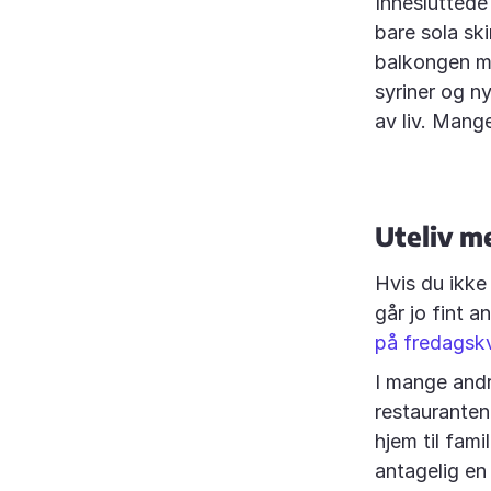
Innesluttede
bare sola ski
balkongen me
syriner og n
av liv. Mang
Uteliv me
Hvis du ikke
går jo fint a
på fredagskv
I mange andr
restauranten
hjem til fami
antagelig en