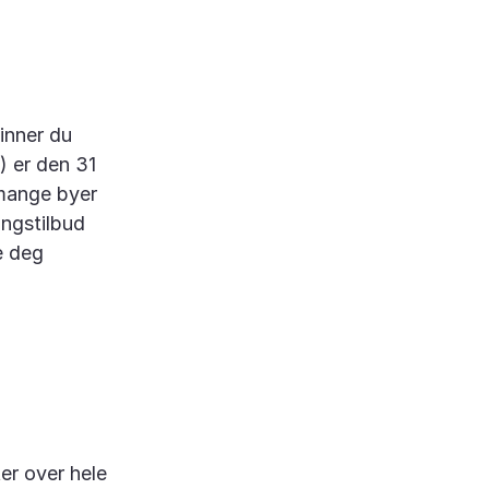
inner du
) er den 31
 mange byer
ingstilbud
e deg
ter over hele