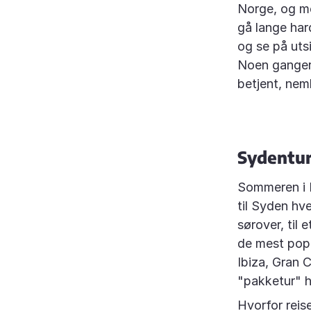
Norge, og me
gå lange harde
og se på uts
Noen ganger 
betjent, neml
Sydentu
Sommeren i N
til Syden hv
sørover, til 
de mest popu
Ibiza, Gran 
"pakketur" h
Hvorfor reise