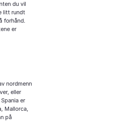
nten du vil
 litt rundt
å forhånd.
tene er
s av nordmenn
er, eller
g Spania er
, Mallorca,
nn på