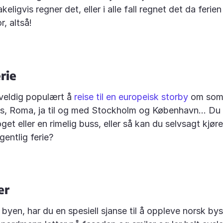
keligvis regner det, eller i alle fall regnet det da ferien
r, altså!
rie
veldig populært å
reise til en europeisk storby
om som
s, Roma, ja til og med Stockholm og København... Du 
 toget eller en rimelig buss, eller så kan du selvsagt kjøre
gentlig ferie?
er
i byen, har du en spesiell sjanse til å oppleve norsk b