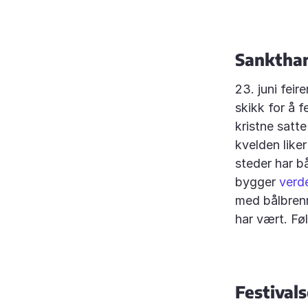
Sankthan
23. juni fei
skikk for å f
kristne satt
kvelden like
steder har b
bygger
verd
med bålbrenn
har vært. Fø
Festiva