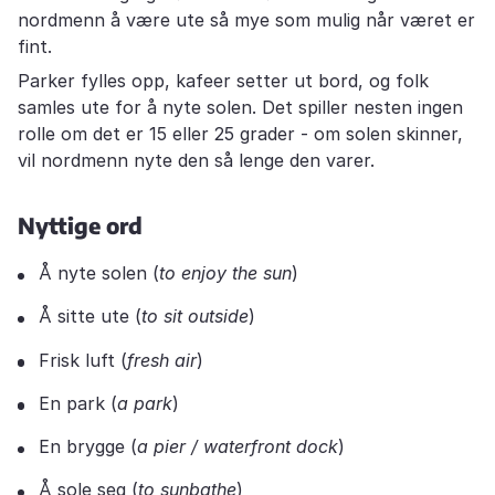
nordmenn å være ute så mye som mulig når været er
fint.
Parker fylles opp, kafeer setter ut bord, og folk
samles ute for å nyte solen. Det spiller nesten ingen
rolle om det er 15 eller 25 grader - om solen skinner,
vil nordmenn nyte den så lenge den varer.
Nyttige ord
Å nyte solen (
to enjoy the sun
)
Å sitte ute (
to sit outside
)
Frisk luft (
fresh air
)
En park (
a park
)
En brygge (
a pier / waterfront dock
)
Å sole seg (
to sunbathe
)