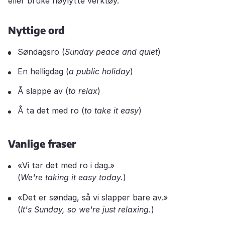
eller bruke høylytte verktøy.
Nyttige ord
Søndagsro (
Sunday peace and quiet
)
En helligdag (
a public holiday
)
Å slappe av (
to relax
)
Å ta det med ro (
to take it easy
)
Vanlige fraser
«Vi tar det med ro i dag.»
(
We're taking it easy today.
)
«Det er søndag, så vi slapper bare av.»
(
It's Sunday, so we're just relaxing.
)