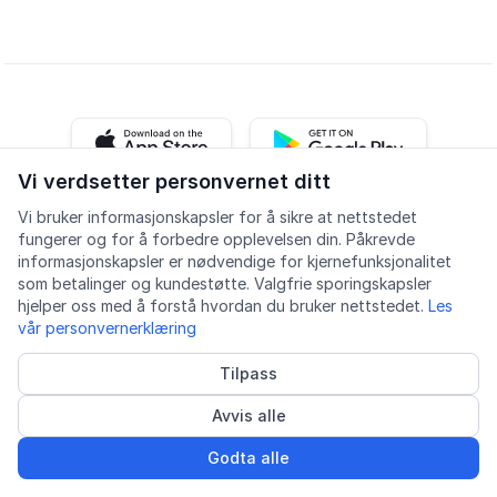
iOS app
Android app
Vi verdsetter personvernet ditt
Vi bruker informasjonskapsler for å sikre at nettstedet
Facebook
Instagram
Youtube
LinkedIn
fungerer og for å forbedre opplevelsen din. Påkrevde
informasjonskapsler er nødvendige for kjernefunksjonalitet
som betalinger og kundestøtte. Valgfrie sporingskapsler
hjelper oss med å forstå hvordan du bruker nettstedet.
Les
vår personvernerklæring
Accesibilidad
Calidad
Política de privacidad
Tilpass
Informasjonskapsler
Avvis alle
© 2026 Lingu AS
Proveedor de cursos acreditado
Godta alle