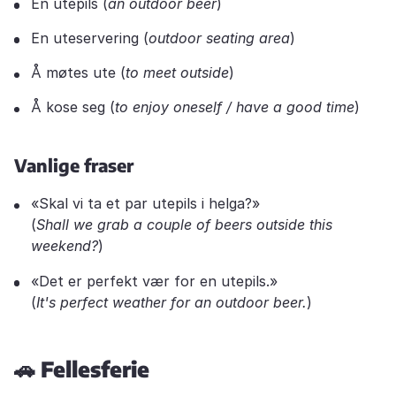
En utepils (
an outdoor beer
)
En uteservering (
outdoor seating area
)
Å møtes ute (
to meet outside
)
Å kose seg (
to enjoy oneself / have a good time
)
Vanlige fraser
«Skal vi ta et par utepils i helga?»
(
Shall we grab a couple of beers outside this
weekend?
)
«Det er perfekt vær for en utepils.»
(
It's perfect weather for an outdoor beer.
)
🚗 Fellesferie