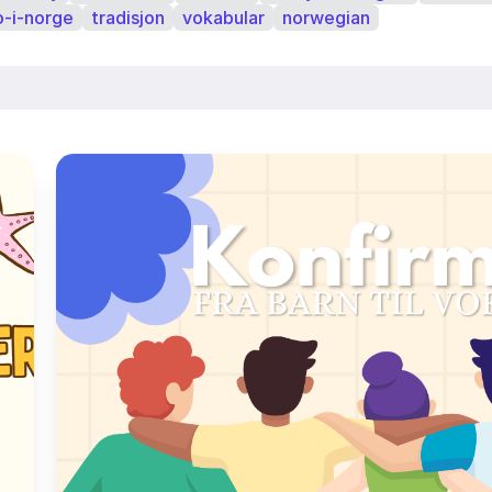
o-i-norge
tradisjon
vokabular
norwegian