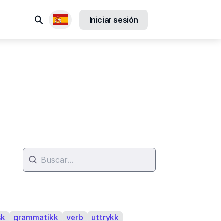
Buscar
Iniciar sesión
Locales disponibles
sk
grammatikk
verb
uttrykk