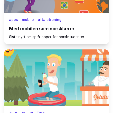
apps
mobile
uttaletrening
Med mobilen som norsklærer
Siste nytt om språkapper for norskstudenter
apps
online
free