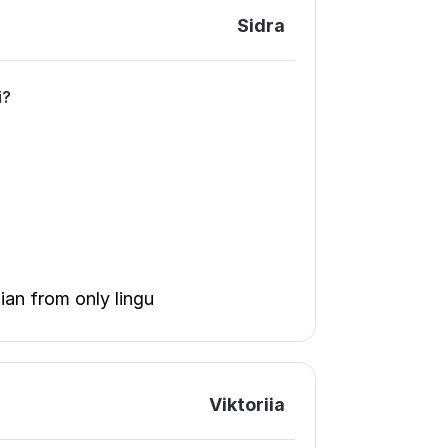
Sidra
і?
ian from only lingu
Viktoriia