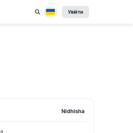
Пошук
Увійти
Доступні переклади
Nidhisha
і?