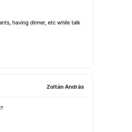
nts, having dinner, etc while talk
Zoltán András
і?