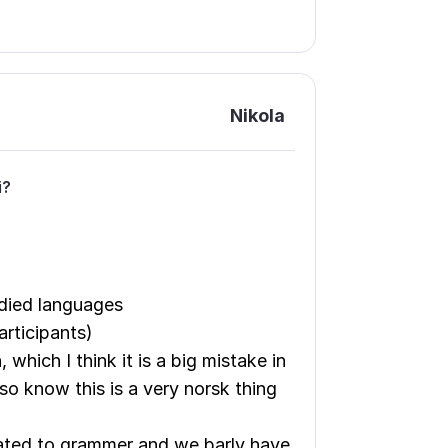
Nikola
і?
udied languages
articipants)
which I think it is a big mistake in
so know this is a very norsk thing
trated to grammer and we barly have