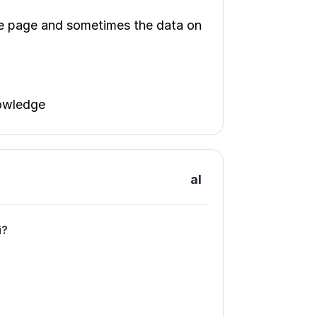
me page and sometimes the data on
nowledge
al
і?