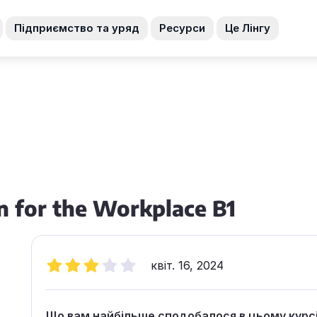
Підприємство та уряд
Ресурси
Це Лінгу
n for the Workplace B1
квіт. 16, 2024
Що вам найбільше сподобалося в цьому курс