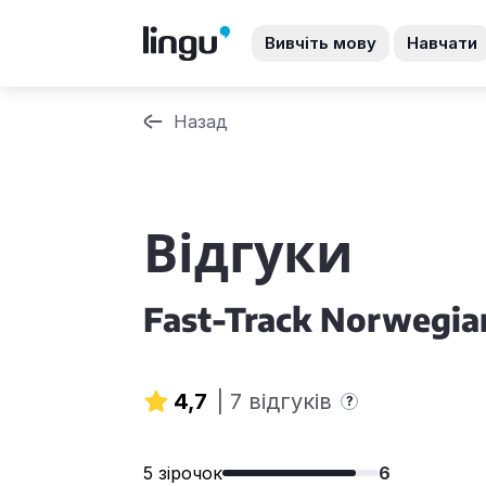
Вивчіть мову
Навчати
Назад
Відгуки
Fast-Track Norwegia
4,7
|
7 відгуків
?
5 зірочок
6