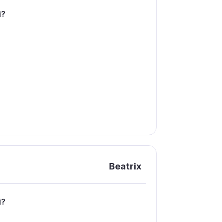
і?
Beatrix
і?