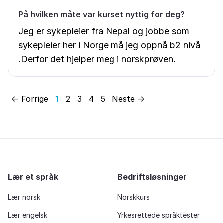
På hvilken måte var kurset nyttig for deg?
Jeg er sykepleier fra Nepal og jobbe som
sykepleier her i Norge må jeg oppnå b2 nivå
.Derfor det hjelper meg i norskprøven.
← Forrige
1
2
3
4
5
Neste →
Lær et språk
Bedriftsløsninger
Lær norsk
Norskkurs
Lær engelsk
Yrkesrettede språktester