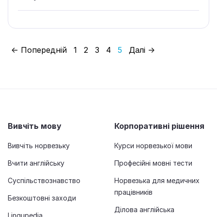
← Попередній
1
2
3
4
5
Далі →
Вивчіть мову
Корпоративні рішення
Вивчіть норвезьку
Курси норвезької мови
Вчити англійську
Професійні мовні тести
Суспільствознавство
Норвезька для медичних
працівників
Безкоштовні заходи
Ділова англійська
Lingupedia