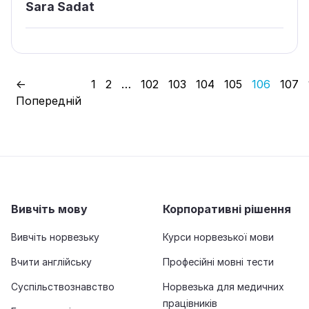
Sara Sadat
←
1
2
…
102
103
104
105
106
107
Попередній
Вивчіть мову
Корпоративні рішення
Вивчіть норвезьку
Курси норвезької мови
Вчити англійську
Професійні мовні тести
Суспільствознавство
Норвезька для медичних
працівників