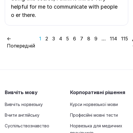
helpful for me to communicate with people
o er there.
←
1
2
3
4
5
6
7
8
9
…
114
115
Попередній
Вивчіть мову
Корпоративні рішення
Вивчіть норвезьку
Курси норвезької мови
Вчити англійську
Професійні мовні тести
Суспільствознавство
Норвезька для медичних
працівників