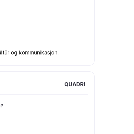
ültür og kommunikasjon.
QUADRI
і?