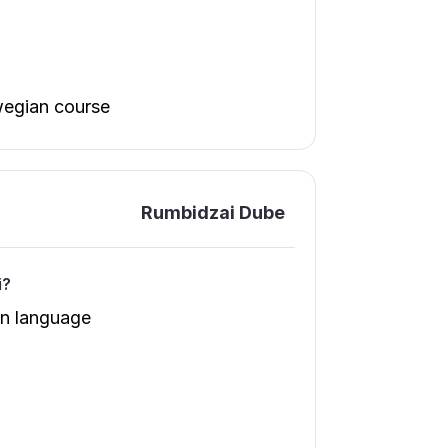
wegian course
Rumbidzai Dube
і?
an language