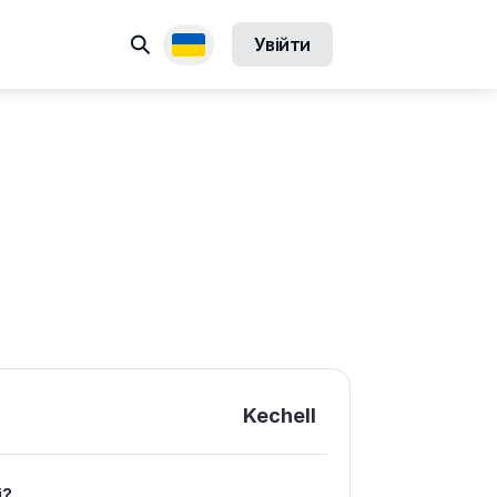
Пошук
Увійти
Доступні переклади
Kechell
і?