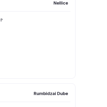
Nellice
і?
Rumbidzai Dube