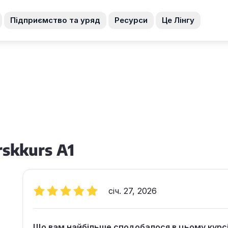
Підприємство та уряд
Ресурси
Це Лінгу
rskkurs A1
січ. 27, 2026
Що вам найбільше сподобалося в цьому курс