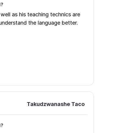
і?
ell as his teaching technics are
understand the language better.
Takudzwanashe Taco
і?