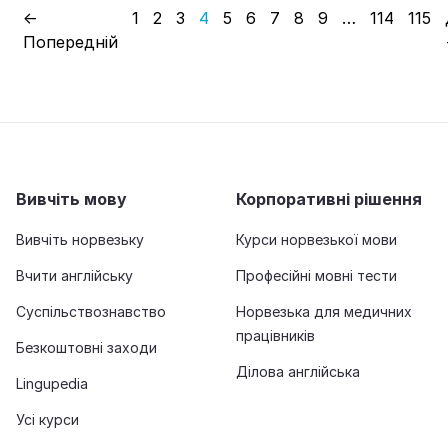
←
1
2
3
4
5
6
7
8
9
…
114
115
Попередній
Вивчіть мову
Корпоративні рішення
Вивчіть норвезьку
Курси норвезької мови
Вчити англійську
Професійні мовні тести
Суспільствознавство
Норвезька для медичних
працівників
Безкоштовні заходи
Ділова англійська
Lingupedia
Усі курси