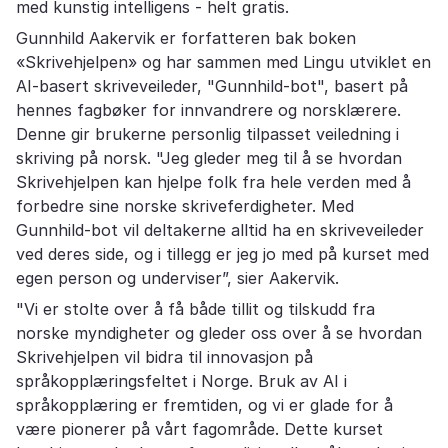
med kunstig intelligens - helt gratis.
Gunnhild Aakervik er forfatteren bak boken
«Skrivehjelpen» og har sammen med Lingu utviklet en
AI-basert skriveveileder, "Gunnhild-bot", basert på
hennes fagbøker for innvandrere og norsklærere.
Denne gir brukerne personlig tilpasset veiledning i
skriving på norsk. "Jeg gleder meg til å se hvordan
Skrivehjelpen kan hjelpe folk fra hele verden med å
forbedre sine norske skriveferdigheter. Med
Gunnhild-bot vil deltakerne alltid ha en skriveveileder
ved deres side, og i tillegg er jeg jo med på kurset med
egen person og underviser”, sier Aakervik.
"Vi er stolte over å få både tillit og tilskudd fra
norske myndigheter og gleder oss over å se hvordan
Skrivehjelpen vil bidra til innovasjon på
språkopplæringsfeltet i Norge. Bruk av AI i
språkopplæring er fremtiden, og vi er glade for å
være pionerer på vårt fagområde. Dette kurset