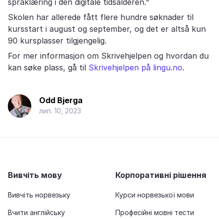
språklæring i den digitale tidsalderen."
Skolen har allerede fått flere hundre søknader til
kursstart i august og september, og det er altså kun
90 kursplasser tilgjengelig.
For mer informasjon om Skrivehjelpen og hvordan du
kan søke plass, gå til
Skrivehjelpen på lingu.no
.
Odd Bjerga
лип. 10, 2023
Вивчіть мову
Корпоративні рішення
Вивчіть норвезьку
Курси норвезької мови
Вчити англійську
Професійні мовні тести