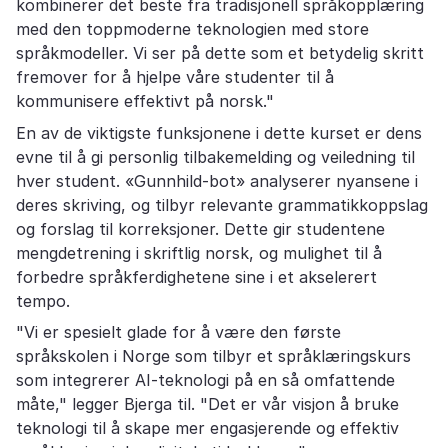
kombinerer det beste fra tradisjonell språkopplæring
med den toppmoderne teknologien med store
språkmodeller. Vi ser på dette som et betydelig skritt
fremover for å hjelpe våre studenter til å
kommunisere effektivt på norsk."
En av de viktigste funksjonene i dette kurset er dens
evne til å gi personlig tilbakemelding og veiledning til
hver student. «Gunnhild-bot» analyserer nyansene i
deres skriving, og tilbyr relevante grammatikkoppslag
og forslag til korreksjoner. Dette gir studentene
mengdetrening i skriftlig norsk, og mulighet til å
forbedre språkferdighetene sine i et akselerert
tempo.
"Vi er spesielt glade for å være den første
språkskolen i Norge som tilbyr et språklæringskurs
som integrerer AI-teknologi på en så omfattende
måte," legger Bjerga til. "Det er vår visjon å bruke
teknologi til å skape mer engasjerende og effektiv