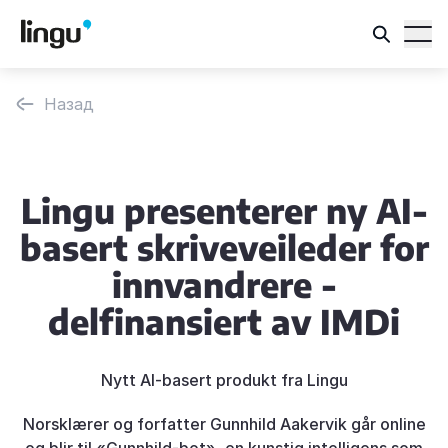
Назад
Lingu presenterer ny AI-
basert skriveveileder for
innvandrere -
delfinansiert av IMDi
Nytt AI-basert produkt fra Lingu
Norsklærer og forfatter Gunnhild Aakervik går online