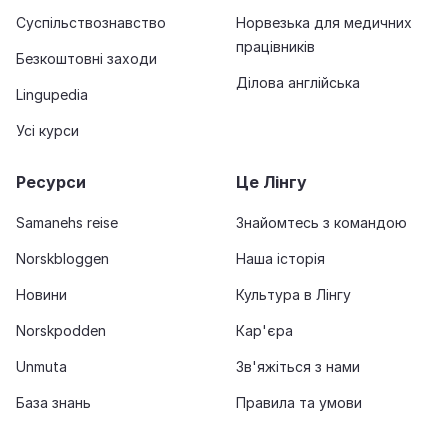
Суспільствознавство
Норвезька для медичних
працівників
Безкоштовні заходи
Ділова англійська
Lingupedia
Усі курси
Ресурси
Це Лінгу
Samanehs reise
Знайомтесь з командою
Norskbloggen
Наша історія
Новини
Культура в Лінгу
Norskpodden
Кар'єра
Unmuta
Зв'яжіться з нами
База знань
Правила та умови