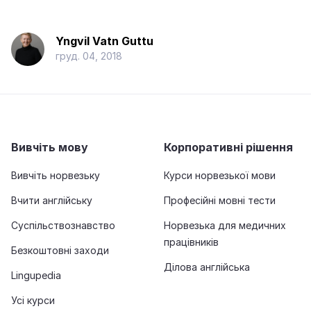
Yngvil Vatn Guttu
груд. 04, 2018
Вивчіть мову
Корпоративні рішення
Вивчіть норвезьку
Курси норвезької мови
Вчити англійську
Професійні мовні тести
Суспільствознавство
Норвезька для медичних
працівників
Безкоштовні заходи
Ділова англійська
Lingupedia
Усі курси