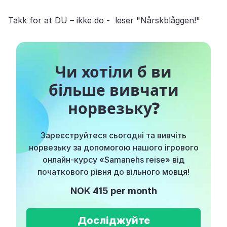
Takk for at DU – ikke do - leser "Nårskblåggen!"
Чи хотіли б ви
більше вивчати
норвезьку?
Зареєструйтеся сьогодні та вивчіть
норвезьку за допомогою нашого ігрового
онлайн-курсу «Samanehs reise» від
початкового рівня до вільного мовця!
NOK 415 per month
Досліджуйте