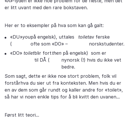
«Å»-lyden er ikke noe problem for de fleste, men det
er litt uvant med den rare bokstaven.
Her er to eksempler på hva som kan gå galt:
«DU»
you
på engelsk), uttales
toilet
av ferske
(
ofte som «DO» –
norskstudenter.
«DO»
toilet
blir fort
then
på engelsk) som er
til DÅ (
nynorsk (!) hvis du ikke vet
bedre.
Som sagt, dette er ikke noe stort problem, folk vil
forstårhva du sier ut fra konteksten. Men hvis du er
en av dem som går rundt og kaller andre for «toilet»,
så har vi noen enkle tips for å bli kvitt den uvanen...
Først litt teori...