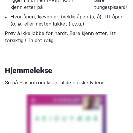
ligger i munnen (*VIKTIG !!!
bare
kjenn etter på
tungespissen!)
Hvor åpen, kjeven er. (veldig åpen (a, å), litt åpen
(o, ø) eller nesten lukket ( i,y,u,).
Prøv å ikke jobbe for hardt. Bare kjenn etter, litt
forsiktig ! Ta det rolig.
Hjemmelekse
Se på Pias introduksjon til de norske lydene: