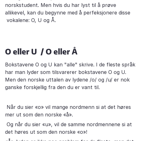
norskstudent. Men hvis du har lyst til å prøve
allikevel, kan du begynne med å perfeksjonere disse
vokalene: O, U og Å.
O eller U / O eller Å
Bokstavene O og U kan "alle" skrive. I de fleste språk
har man lyder som tilsvarerer bokstavene O og U.
Men den norske uttalen av lydene /o/ og /u/ er nok
ganske forskjellig fra den du er vant til.
Når du sier «o» vil mange nordmenn si at det høres
mer ut som den norske «å».
Og når du sier «u», vil de samme nordmennene si at
det høres ut som den norske «o»!