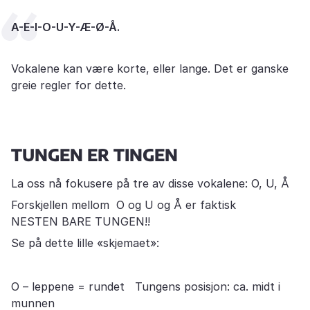
A-E-I-O-U-Y-Æ-Ø-Å.
Vokalene kan være korte, eller lange. Det er ganske
greie regler for dette.
TUNGEN ER TINGEN
La oss nå fokusere på tre av disse vokalene: O, U, Å
Forskjellen mellom O og U og Å er faktisk
NESTEN BARE TUNGEN!!
Se på dette lille «skjemaet»:
O – leppene = rundet Tungens posisjon: ca. midt i
munnen