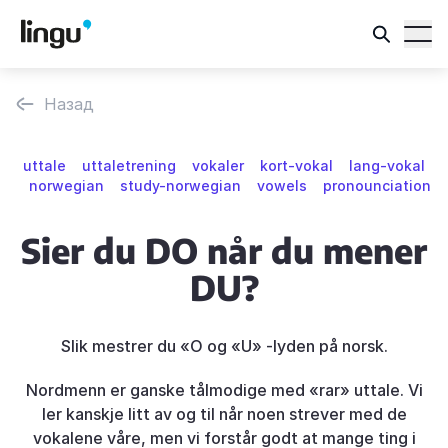
Назад
uttale
uttaletrening
vokaler
kort-vokal
lang-vokal
norwegian
study-norwegian
vowels
pronounciation
Sier du DO når du mener
DU?
Slik mestrer du «O og «U» -lyden på norsk.
Nordmenn er ganske tålmodige med «rar» uttale. Vi
ler kanskje litt av og til når noen strever med de
vokalene våre, men vi forstår godt at mange ting i