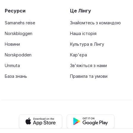
Ресурси
Це Лінгу
Samanehs reise
Знайомтесь з командою
Norskbloggen
Наша історія
Новини
Культура в Лінгу
Norskpodden
Кар'єра
Unmuta
Зв'яжіться з нами
База знань
Правила та умови
iOS app
Android app