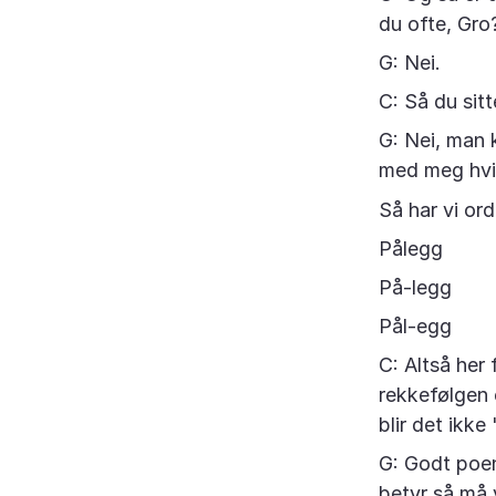
du ofte, Gro
G: Nei.
C: Så du sitt
G: Nei, man k
med meg hvis 
Så har vi or
Pålegg
På-legg
Pål-egg
C: Altså her 
rekkefølgen 
blir det ikk
G: Godt poen
betyr så må 