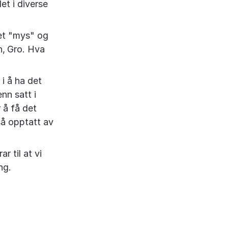
et i diverse
et "mys" og
n,
Gro. Hva
i å ha det
nn satt i
 å få det
så opptatt av
r til at vi
ng.