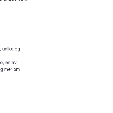
, unike og
o, en av
meg mer om