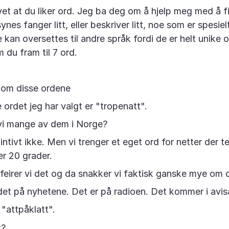
 vet at du liker ord. Jeg ba deg om å hjelp meg med å 
nes fanger litt, eller beskriver litt, noe som er spesiel
 kan oversettes til andre språk fordi de er helt unike
m du fram til 7 ord.
tt om disse ordene
 ordet jeg har valgt er "tropenatt".
vi mange av dem i Norge?
intivt ikke. Men vi trenger et eget ord for netter der 
er 20 grader.
 feirer vi det og da snakker vi faktisk ganske mye om 
 det på nyhetene. Det er på radioen. Det kommer i avis
 "attpåklatt".
t?