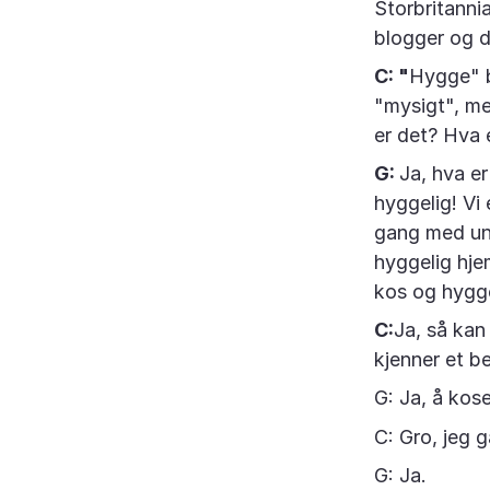
Storbritannia
blogger og d
C: "
Hygge" b
"mysigt", me
er det? Hva 
G:
Ja, hva er
hyggelig! Vi 
gang med und
hyggelig hje
kos og hygg
C:
Ja, så kan
kjenner et b
G: Ja, å kos
C: Gro, jeg 
G: Ja.