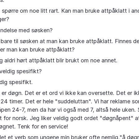
 spørre om noe litt rart. Kan man bruke attpåklatt i an
er?
bindelse med søsken?
t bare til søsken at man kan bruke attpåklatt. Finnes d
der man kan bruke attpåklatt?
g aldri hørt attpåklatt blir brukt om noe annet.
veldig spesifikt?
dig spesifikt.
er døgn. Det er et ord vi ikke kan oversette. Det er i
 24 timer. Det er hele "suddeluttan". Vi har reklame so
åpen 24-7, men da har vi også med 7, altså hele uken.
elt for norsk. Jeg liker veldig godt ordet "døgnåpent" a
øgnet. Tenk for en service!
det et verb som ungene min bruker ofte nemlig,"å døg