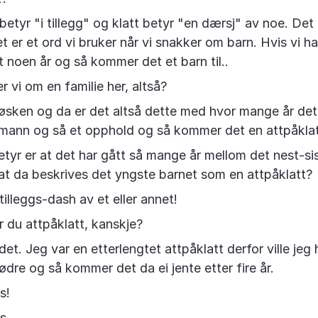
betyr "i tillegg" og klatt betyr "en dærsj" av noe. Det
t er et ord vi bruker når vi snakker om barn. Hvis vi h
t noen år og så kommer det et barn til..
 vi om en familie her, altså?
øsken og da er det altså dette med hvor mange år de
mann og så et opphold og så kommer det en attpåklat
etyr er at det har gått så mange år mellom det nest-si
 at da beskrives det yngste barnet som en attpåklatt?
illeggs-dash av et eller annet!
Er du attpåklatt, kanskje?
 det. Jeg var en etterlengtet attpåklatt derfor ville je
ødre og så kommer det da ei jente etter fire år.
s!
s.