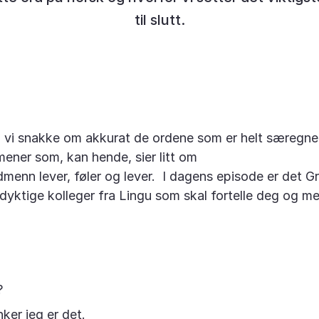
til slutt.
l vi snakke om akkurat de ordene som er helt særegne
ener som, kan hende, sier litt om
menn lever, føler og lever. I dagens episode er det Gr
yktige kolleger fra Lingu som skal fortelle deg og 
r?
nker jeg er det.