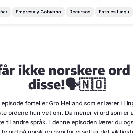
ñar
Empresa y Gobierno
Recursos
Esto es Lingu
får ikke norskere ord
disse!🗣🇳🇴
 episode forteller Gro Helland som er lærer i Li
te ordene hun vet om. Da mener vi ord som er 
e til andre språk. I denne episoden lærer du ogs
 ord på norsk og hvorfor vi setter det viktigst