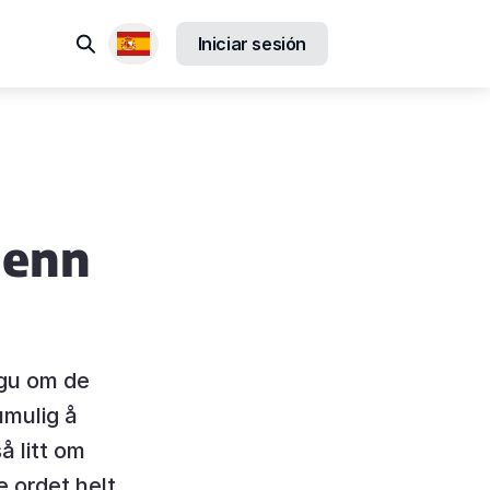
Buscar
Iniciar sesión
Locales disponibles
 enn
ngu om de
umulig å
å litt om
e ordet helt