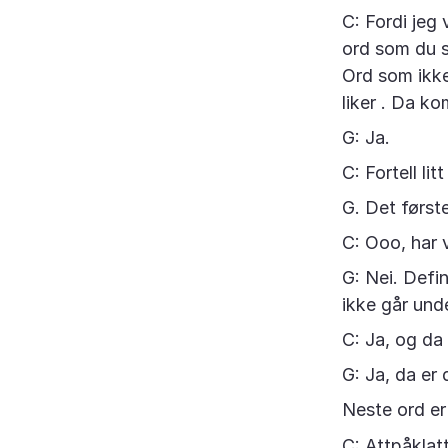
C: Fordi jeg
ord som du sy
Ord som ikke
liker . Da ko
G: Ja.
C: Fortell li
G. Det første
C: Ooo, har 
G: Nei. Defin
ikke går und
C: Ja, og da
G: Ja, da er
Neste ord er
C: Attpåklat