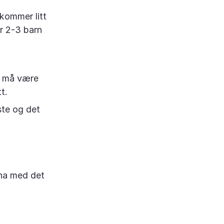
 kommer litt
ar 2-3 barn
t må være
t.
ste og det
g ha med det