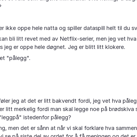
?
er ikke oppe hele natta og spiller dataspill helt til du s
an bli litt revet med av Netflix-serier, men jeg vet hv
jeg er oppe hele døgnet. Jeg er blitt litt klokere.
det "pålegg".
føler jeg at det er litt bakvendt fordi, jeg vet hva påle
er litt merkelig fordi man skal legge noe på brødskiva 
e "leggpå" istedenfor pålegg?
g, men det er sånn at når vi skal forklare hva sammen
vi se på siste del av ordet for å få meningen og det er