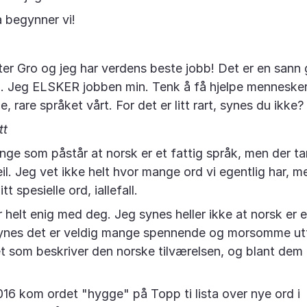
 begynner vi!
eter Gro og jeg har verdens beste jobb! Det er en sann 
u. Jeg ELSKER jobben min. Tenk å få hjelpe mennesker 
e, rare språket vårt. For det er litt rart, synes du ikke?
tt
nge som påstår at norsk er et fattig språk, men der ta
l. Jeg vet ikke helt hvor mange ord vi egentlig har, me
tt spesielle ord, iallefall.
r helt enig med deg. Jeg synes heller ikke at norsk er e
synes det er veldig mange spennende og morsomme utt
t som beskriver den norske tilværelsen, og blant dem 
016 kom ordet "hygge" på Topp ti lista over nye ord i