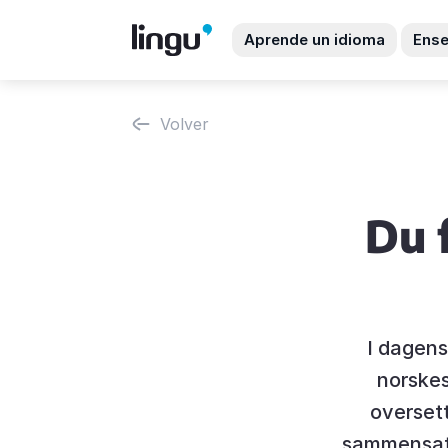
Aprende un idioma
Ense
Volver
Du 
I dagens
norskes
oversett
sammensatte