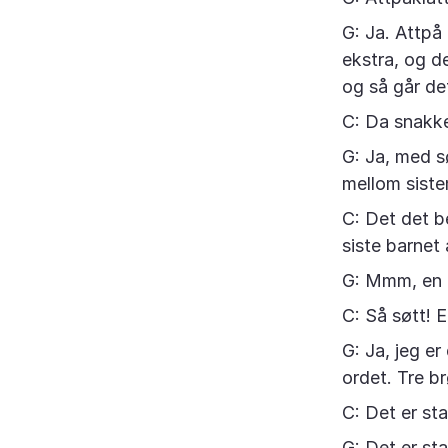
G: Ja. Attpå 
ekstra, og de
og så går de
C: Da snakker
G: Ja, med s
mellom siste
C: Det det b
siste barnet
G: Mmm, en t
C: Så søtt! 
G: Ja, jeg er
ordet. Tre br
C: Det er sta
G: Det er sta