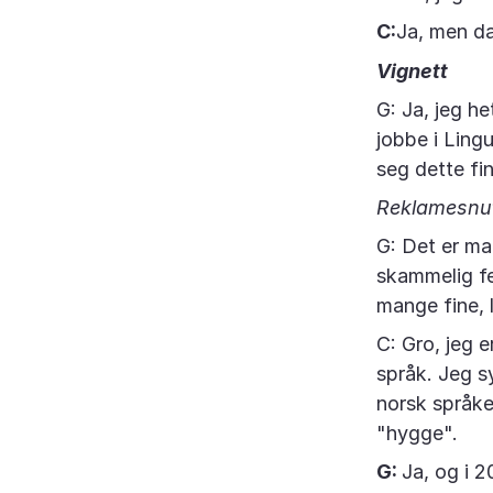
C:
Ja, men da
Vignett
G: Ja, jeg h
jobbe i Ling
seg dette fin
Reklamesnu
G: Det er ma
skammelig fei
mange fine, li
C: Gro, jeg e
språk. Jeg 
norsk språke
"hygge".
G:
Ja, og i 2