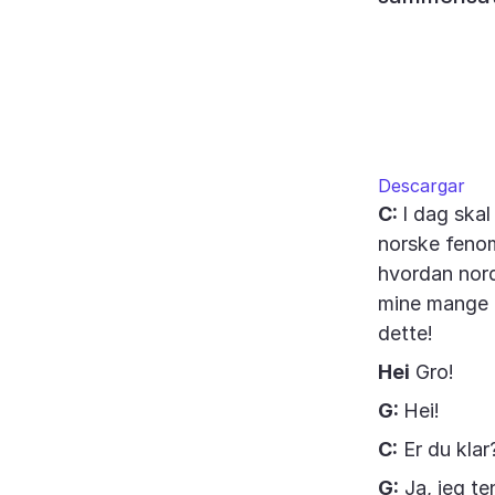
Descargar
C:
I dag ska
norske fenom
hvordan nord
mine mange d
dette!
Hei
Gro!
G:
Hei!
C:
Er du kla
G:
Ja, jeg te