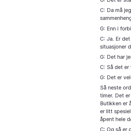
C: Da må jeg
sammenheng
G: Enn i for
C: Ja. Er de
situasjoner 
G: Det har je
C: Så det er 
G: Det er vel
Så neste ord 
timer. Det er
Butikken er 
er litt spesi
åpent hele d
C: Og så er 