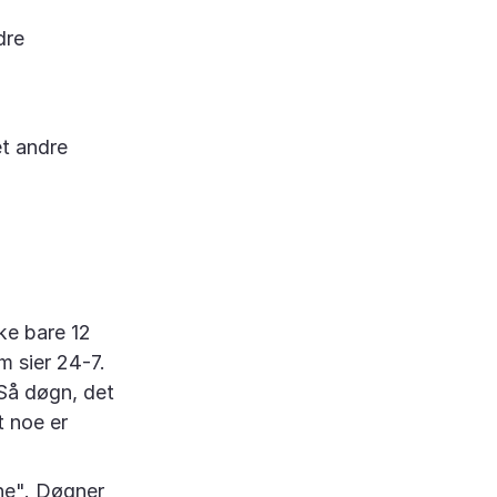
dre
et andre
kke bare 12
m sier 24-7.
 Så døgn, det
t noe er
ne". Døgner