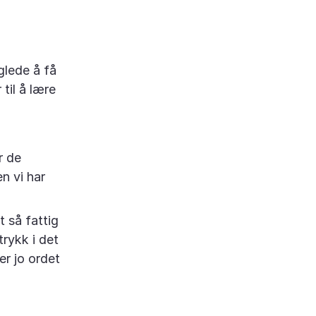
glede å få
til å lære
r de
n vi har
t så fattig
rykk i det
er jo ordet