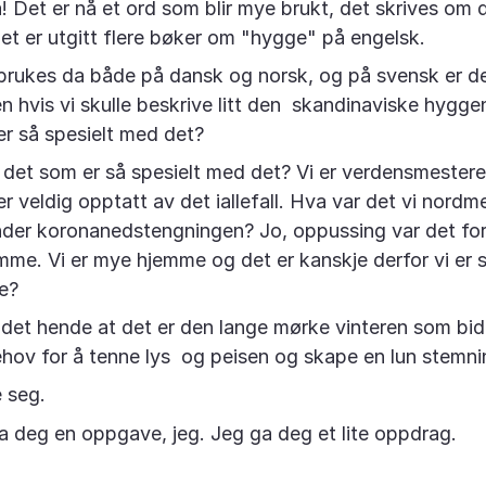
! Det er nå et ord som blir mye brukt, det skrives om d
et er utgitt flere bøker om "hygge" på engelsk.
rukes da både på dansk og norsk, og på svensk er d
n hvis vi skulle beskrive litt den skandinaviske hygge
er så spesielt med det?
 det som er så spesielt med det? Vi er verdensmestere 
er veldig opptatt av det iallefall. Hva var det vi nordme
er koronanedstengningen? Jo, oppussing var det for
mme. Vi er mye hjemme og det er kanskje derfor vi er 
e?
 det hende at det er den lange mørke vinteren som bidra
ehov for å tenne lys og peisen og skape en lun stemni
e seg.
ga deg en oppgave, jeg. Jeg ga deg et lite oppdrag.