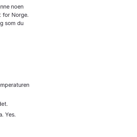
finne noen
t for Norge.
 og som du
temperaturen
det.
a. Yes.