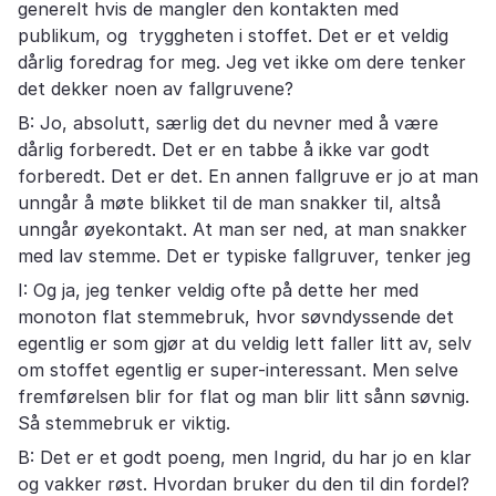
generelt hvis de mangler den kontakten med
publikum, og tryggheten i stoffet. Det er et veldig
dårlig foredrag for meg. Jeg vet ikke om dere tenker
det dekker noen av fallgruvene?
B: Jo, absolutt, særlig det du nevner med å være
dårlig forberedt. Det er en tabbe å ikke var godt
forberedt. Det er det. En annen fallgruve er jo at man
unngår å møte blikket til de man snakker til, altså
unngår øyekontakt. At man ser ned, at man snakker
med lav stemme. Det er typiske fallgruver, tenker jeg
I: Og ja, jeg tenker veldig ofte på dette her med
monoton flat stemmebruk, hvor søvndyssende det
egentlig er som gjør at du veldig lett faller litt av, selv
om stoffet egentlig er super-interessant. Men selve
fremførelsen blir for flat og man blir litt sånn søvnig.
Så stemmebruk er viktig.
B: Det er et godt poeng, men Ingrid, du har jo en klar
og vakker røst. Hvordan bruker du den til din fordel?