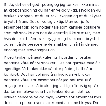
B: Ja, det er et godt poeng og jeg tenker ikke minst
at kroppsholdning du har er veldig viktig. Hvordan du
bruker kroppen, at du er rak i ryggen og at du skyter
brystet fram. Det er veldig viktig. Man ser jo for
eksempel folk som holder tale som kanskje politikere
som må snakke om noe de egentlig ikke støtter, men
hvis de er litt sånn rak i ryggen og fram med brystet
og ser på de personene de snakker til så får de med
engang mer troverdighet da.
I: Jeg tenker på gestikulering, hvordan vi bruker
hendene våre når vi snakker. Det har ganske mye å si
egentlige. Vi tenker ikke så ofte på det, helt sånn
konkret. Det har vel mye å si hvordan vi bruker
hendene våre, for eksempel når jeg har lyst til å
engasjere elever så bruker jeg veldig ofte livlig språk
da, tar inn elevene, ja hva tenker du om det, og
bruker hendene veldig mye, kontra for eksempel hvis
du ser en person som sitter med armene i kryss. Da