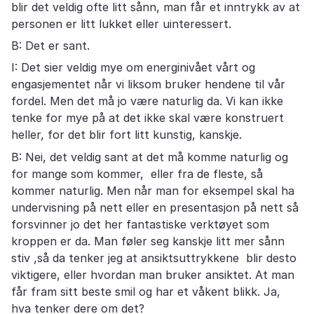
blir det veldig ofte litt sånn, man får et inntrykk av at
personen er litt lukket eller uinteressert.
B: Det er sant.
I: Det sier veldig mye om energinivået vårt og
engasjementet når vi liksom bruker hendene til vår
fordel. Men det må jo være naturlig da. Vi kan ikke
tenke for mye på at det ikke skal være konstruert
heller, for det blir fort litt kunstig, kanskje.
B: Nei, det veldig sant at det må komme naturlig og
for mange som kommer, eller fra de fleste, så
kommer naturlig. Men når man for eksempel skal ha
undervisning på nett eller en presentasjon på nett så
forsvinner jo det her fantastiske verktøyet som
kroppen er da. Man føler seg kanskje litt mer sånn
stiv ,så da tenker jeg at ansiktsuttrykkene blir desto
viktigere, eller hvordan man bruker ansiktet. At man
får fram sitt beste smil og har et våkent blikk. Ja,
hva tenker dere om det?