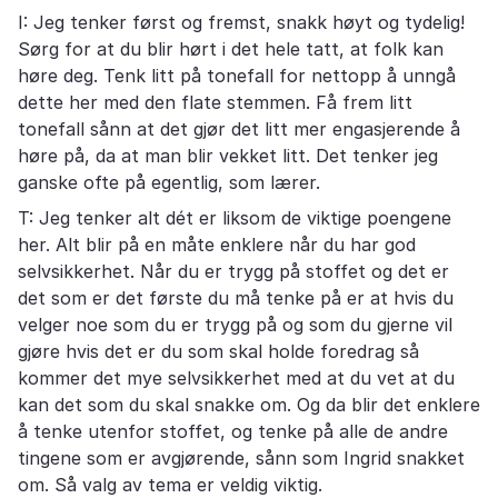
I: Jeg tenker først og fremst, snakk høyt og tydelig!
Sørg for at du blir hørt i det hele tatt, at folk kan
høre deg. Tenk litt på tonefall for nettopp å unngå
dette her med den flate stemmen. Få frem litt
tonefall sånn at det gjør det litt mer engasjerende å
høre på, da at man blir vekket litt. Det tenker jeg
ganske ofte på egentlig, som lærer.
T: Jeg tenker alt dét er liksom de viktige poengene
her. Alt blir på en måte enklere når du har god
selvsikkerhet. Når du er trygg på stoffet og det er
det som er det første du må tenke på er at hvis du
velger noe som du er trygg på og som du gjerne vil
gjøre hvis det er du som skal holde foredrag så
kommer det mye selvsikkerhet med at du vet at du
kan det som du skal snakke om. Og da blir det enklere
å tenke utenfor stoffet, og tenke på alle de andre
tingene som er avgjørende, sånn som Ingrid snakket
om. Så valg av tema er veldig viktig.