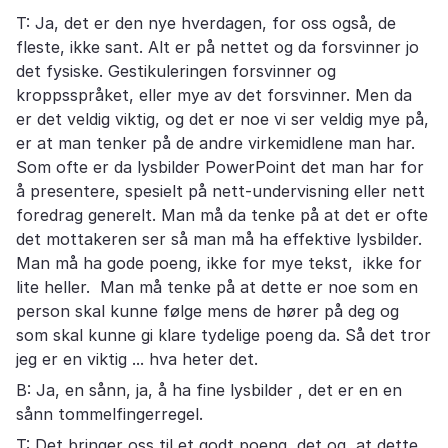
T: Ja, det er den nye hverdagen, for oss også, de
fleste, ikke sant. Alt er på nettet og da forsvinner jo
det fysiske. Gestikuleringen forsvinner og
kroppsspråket, eller mye av det forsvinner. Men da
er det veldig viktig, og det er noe vi ser veldig mye på,
er at man tenker på de andre virkemidlene man har.
Som ofte er da lysbilder PowerPoint det man har for
å presentere, spesielt på nett-undervisning eller nett
foredrag generelt. Man må da tenke på at det er ofte
det mottakeren ser så man må ha effektive lysbilder.
Man må ha gode poeng, ikke for mye tekst, ikke for
lite heller. Man må tenke på at dette er noe som en
person skal kunne følge mens de hører på deg og
som skal kunne gi klare tydelige poeng da. Så det tror
jeg er en viktig ... hva heter det.
B: Ja, en sånn, ja, å ha fine lysbilder , det er en en
sånn tommelfingerregel.
T: Det bringer oss til et godt poeng, det og, at dette