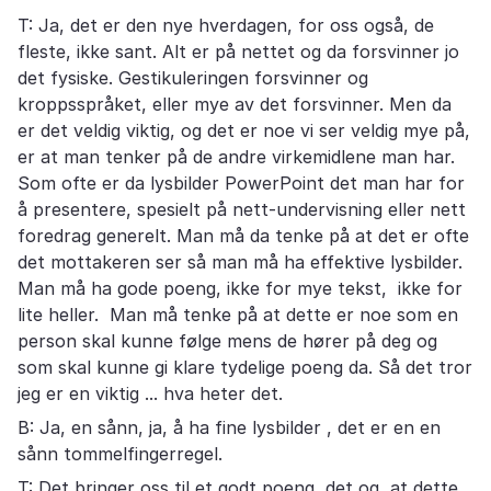
T: Ja, det er den nye hverdagen, for oss også, de
fleste, ikke sant. Alt er på nettet og da forsvinner jo
det fysiske. Gestikuleringen forsvinner og
kroppsspråket, eller mye av det forsvinner. Men da
er det veldig viktig, og det er noe vi ser veldig mye på,
er at man tenker på de andre virkemidlene man har.
Som ofte er da lysbilder PowerPoint det man har for
å presentere, spesielt på nett-undervisning eller nett
foredrag generelt. Man må da tenke på at det er ofte
det mottakeren ser så man må ha effektive lysbilder.
Man må ha gode poeng, ikke for mye tekst, ikke for
lite heller. Man må tenke på at dette er noe som en
person skal kunne følge mens de hører på deg og
som skal kunne gi klare tydelige poeng da. Så det tror
jeg er en viktig ... hva heter det.
B: Ja, en sånn, ja, å ha fine lysbilder , det er en en
sånn tommelfingerregel.
T: Det bringer oss til et godt poeng, det og, at dette