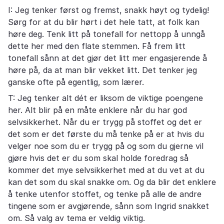
I: Jeg tenker først og fremst, snakk høyt og tydelig!
Sørg for at du blir hørt i det hele tatt, at folk kan
høre deg. Tenk litt på tonefall for nettopp å unngå
dette her med den flate stemmen. Få frem litt
tonefall sånn at det gjør det litt mer engasjerende å
høre på, da at man blir vekket litt. Det tenker jeg
ganske ofte på egentlig, som lærer.
T: Jeg tenker alt dét er liksom de viktige poengene
her. Alt blir på en måte enklere når du har god
selvsikkerhet. Når du er trygg på stoffet og det er
det som er det første du må tenke på er at hvis du
velger noe som du er trygg på og som du gjerne vil
gjøre hvis det er du som skal holde foredrag så
kommer det mye selvsikkerhet med at du vet at du
kan det som du skal snakke om. Og da blir det enklere
å tenke utenfor stoffet, og tenke på alle de andre
tingene som er avgjørende, sånn som Ingrid snakket
om. Så valg av tema er veldig viktig.