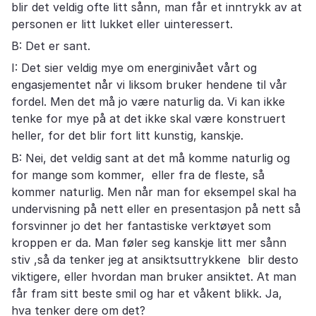
blir det veldig ofte litt sånn, man får et inntrykk av at
personen er litt lukket eller uinteressert.
B: Det er sant.
I: Det sier veldig mye om energinivået vårt og
engasjementet når vi liksom bruker hendene til vår
fordel. Men det må jo være naturlig da. Vi kan ikke
tenke for mye på at det ikke skal være konstruert
heller, for det blir fort litt kunstig, kanskje.
B: Nei, det veldig sant at det må komme naturlig og
for mange som kommer, eller fra de fleste, så
kommer naturlig. Men når man for eksempel skal ha
undervisning på nett eller en presentasjon på nett så
forsvinner jo det her fantastiske verktøyet som
kroppen er da. Man føler seg kanskje litt mer sånn
stiv ,så da tenker jeg at ansiktsuttrykkene blir desto
viktigere, eller hvordan man bruker ansiktet. At man
får fram sitt beste smil og har et våkent blikk. Ja,
hva tenker dere om det?