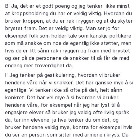
B: Ja, det er et godt poeng og jeg tenker ikke minst
at kroppsholdning du har er veldig viktig. Hvordan du
bruker kroppen, at du er rak i ryggen og at du skyter
brystet fram. Det er veldig viktig. Man ser jo for
eksempel folk som holder tale som kanskje politikere
som må snakke om noe de egentlig ikke støtter, men
hvis de er litt sånn rak i ryggen og fram med brystet
og ser på de personene de snakker til så får de med
engang mer troverdighet da.
I: Jeg tenker på gestikulering, hvordan vi bruker
hendene våre når vi snakker. Det har ganske mye å si
egentlige. Vi tenker ikke så ofte på det, helt sånn
konkret. Det har vel mye å si hvordan vi bruker
hendene våre, for eksempel når jeg har lyst til å
engasjere elever så bruker jeg veldig ofte livlig språk
da, tar inn elevene, ja hva tenker du om det, og
bruker hendene veldig mye, kontra for eksempel hvis
du ser en person som sitter med armene i kryss. Da