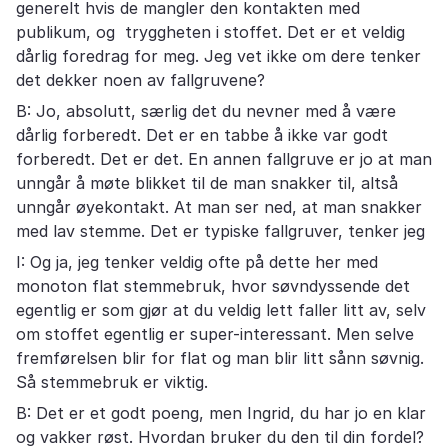
generelt hvis de mangler den kontakten med
publikum, og tryggheten i stoffet. Det er et veldig
dårlig foredrag for meg. Jeg vet ikke om dere tenker
det dekker noen av fallgruvene?
B: Jo, absolutt, særlig det du nevner med å være
dårlig forberedt. Det er en tabbe å ikke var godt
forberedt. Det er det. En annen fallgruve er jo at man
unngår å møte blikket til de man snakker til, altså
unngår øyekontakt. At man ser ned, at man snakker
med lav stemme. Det er typiske fallgruver, tenker jeg
I: Og ja, jeg tenker veldig ofte på dette her med
monoton flat stemmebruk, hvor søvndyssende det
egentlig er som gjør at du veldig lett faller litt av, selv
om stoffet egentlig er super-interessant. Men selve
fremførelsen blir for flat og man blir litt sånn søvnig.
Så stemmebruk er viktig.
B: Det er et godt poeng, men Ingrid, du har jo en klar
og vakker røst. Hvordan bruker du den til din fordel?