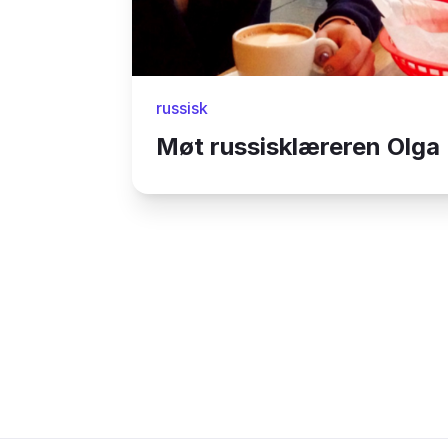
russisk
Møt russisklæreren Olga