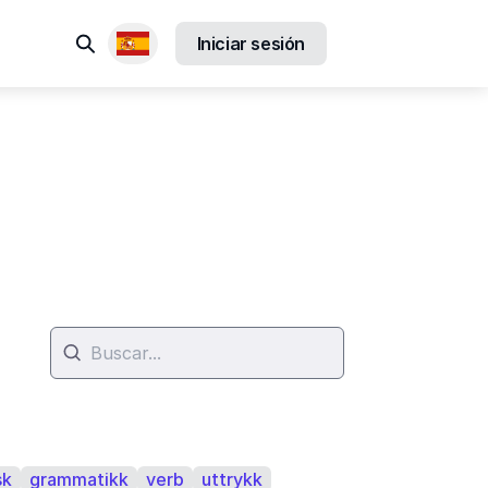
Buscar
Iniciar sesión
Locales disponibles
sk
grammatikk
verb
uttrykk