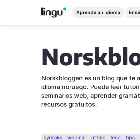
Aprende un idioma
Ense
Norskbl
Norskbloggen es un blog que te 
idioma noruego. Puede leer tutori
seminarios web, aprender gramát
recursos gratuitos.
syntaks
webinar
uttale
lese
tips