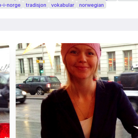
o-i-norge
tradisjon
vokabular
norwegian