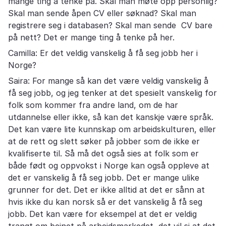
mange ting å tenke på. Skal man møte opp personlig?
Skal man sende åpen CV eller søknad? Skal man
registrere seg i databasen? Skal man sende CV bare
på nett? Det er mange ting å tenke på her.
Camilla: Er det veldig vanskelig å få seg jobb her i
Norge?
Saira: For mange så kan det være veldig vanskelig å
få seg jobb, og jeg tenker at det spesielt vanskelig for
folk som kommer fra andre land, om de har
utdannelse eller ikke, så kan det kanskje være språk.
Det kan være lite kunnskap om arbeidskulturen, eller
at de rett og slett søker på jobber som de ikke er
kvalifiserte til. Så må det også sies at folk som er
både født og oppvokst i Norge kan også oppleve at
det er vanskelig å få seg jobb. Det er mange ulike
grunner for det. Det er ikke alltid at det er sånn at
hvis ikke du kan norsk så er det vanskelig å få seg
jobb. Det kan være for eksempel at det er veldig
trangt om beinet på arbeidsmarkedet, det vil si at det