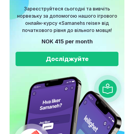
Зареєструйтеся сьогодні та вивчіть
норвезьку за допомогою нашого ігрового
онлайн-курсу «Samanehs reise» від
початкового рівня до вільного мовця!
NOK 415 per month
Досліджуйте