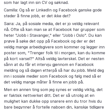
som har lagt inn sin CV og søknad.
Camilla: Og så er LinkedIn og Facebook ganske gode
steder å finne jobb, er det ikke det?
Saira: Ja, på sosiale media, det er jo veldig relevant
nå. Ofte så kan man se at Facebook har grupper som
heter "Jobb i Stavanger," eller "Jobb i Oslo". Du kan
prøve å søke det opp på Facebook og der er det
veldig mange arbeidsgivere som kommer og legger inn
poster som, "Trenger folk til i morgen, kan du komme
på kort varsel?" Altså veldig lavterskel. Det er nesten
sånn at du får et intervju gjennom en Facebook
melding og så dagen etterpå så har du jobb. Meld deg
inn i sosiale medier som Facebook og følg med så er
det veldig mange måter å finne en jobb på.
Men en annen ting som jeg synes er veldig viktig, det
er faktisk nettverket ditt. Det er så utrolig at en
mulighet kan dukke opp snarere enn du tror hvis du
bare begynner å fortelle naboen din, kanskje tidligere