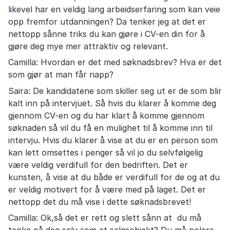
likevel har en veldig lang arbeidserfaring som kan veie
opp fremfor utdanningen? Da tenker jeg at det er
nettopp sånne triks du kan gjøre i CV-en din for å
gjøre deg mye mer attraktiv og relevant.
Camilla: Hvordan er det med søknadsbrev? Hva er det
som gjør at man får napp?
Saira: De kandidatene som skiller seg ut er de som blir
kalt inn på intervjuet. Så hvis du klarer å komme deg
gjennom CV-en og du har klart å komme gjennom
søknaden så vil du få en mulighet til å komme inn til
intervju. Hvis du klarer å vise at du er en person som
kan lett omsettes i penger så vil jo du selvfølgelig
være veldig verdifull for den bedriften. Det er
kunsten, å vise at du både er verdifull for de og at du
er veldig motivert for å være med på laget. Det er
nettopp det du må vise i dette søknadsbrevet!
Camilla: Ok,så det er rett og slett sånn at du må
tenke på deg selv som et salgsobjekt? Du må polere