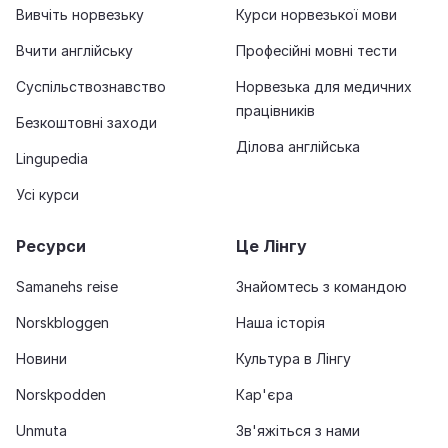
Вивчіть норвезьку
Курси норвезької мови
Вчити англійську
Професійні мовні тести
Суспільствознавство
Норвезька для медичних
працівників
Безкоштовні заходи
Ділова англійська
Lingupedia
Усі курси
Ресурси
Це Лінгу
Samanehs reise
Знайомтесь з командою
Norskbloggen
Наша історія
Новини
Культура в Лінгу
Norskpodden
Кар'єра
Unmuta
Зв'яжіться з нами