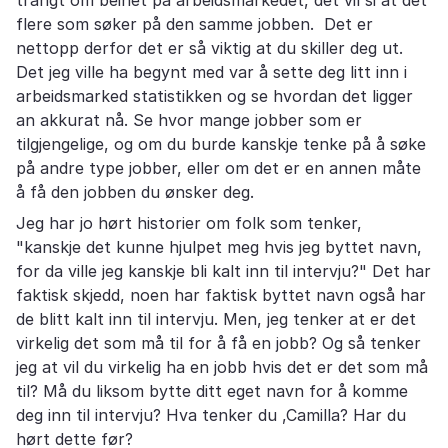
flere som søker på den samme jobben. Det er
nettopp derfor det er så viktig at du skiller deg ut.
Det jeg ville ha begynt med var å sette deg litt inn i
arbeidsmarked statistikken og se hvordan det ligger
an akkurat nå. Se hvor mange jobber som er
tilgjengelige, og om du burde kanskje tenke på å søke
på andre type jobber, eller om det er en annen måte
å få den jobben du ønsker deg.
Jeg har jo hørt historier om folk som tenker,
"kanskje det kunne hjulpet meg hvis jeg byttet navn,
for da ville jeg kanskje bli kalt inn til intervju?" Det har
faktisk skjedd, noen har faktisk byttet navn også har
de blitt kalt inn til intervju. Men, jeg tenker at er det
virkelig det som må til for å få en jobb? Og så tenker
jeg at vil du virkelig ha en jobb hvis det er det som må
til? Må du liksom bytte ditt eget navn for å komme
deg inn til intervju? Hva tenker du ,Camilla? Har du
hørt dette før?