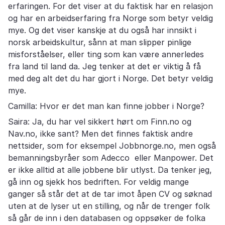
erfaringen. For det viser at du faktisk har en relasjon
og har en arbeidserfaring fra Norge som betyr veldig
mye. Og det viser kanskje at du også har innsikt i
norsk arbeidskultur, sånn at man slipper pinlige
misforståelser, eller ting som kan være annerledes
fra land til land da. Jeg tenker at det er viktig å få
med deg alt det du har gjort i Norge. Det betyr veldig
mye.
Camilla: Hvor er det man kan finne jobber i Norge?
Saira: Ja, du har vel sikkert hørt om Finn.no og
Nav.no, ikke sant? Men det finnes faktisk andre
nettsider, som for eksempel Jobbnorge.no, men også
bemanningsbyråer som Adecco eller Manpower. Det
er ikke alltid at alle jobbene blir utlyst. Da tenker jeg,
gå inn og sjekk hos bedriften. For veldig mange
ganger så står det at de tar imot åpen CV og søknad
uten at de lyser ut en stilling, og når de trenger folk
så går de inn i den databasen og oppsøker de folka