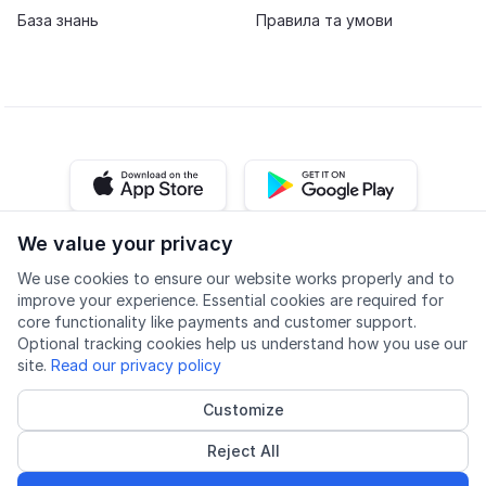
База знань
Правила та умови
iOS app
Android app
We value your privacy
Facebook
Instagram
Youtube
LinkedIn
We use cookies to ensure our website works properly and to
improve your experience. Essential cookies are required for
core functionality like payments and customer support.
Optional tracking cookies help us understand how you use our
site.
Read our privacy policy
Доступність
Якість
Політика конфіденційності
Customize
Cookie settings
Reject All
© 2026 Lingu AS
Акредитований постачальник курсів