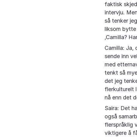
faktisk skjed
intervju. Men
så tenker jeg
liksom bytte
,Camilla? Ha
Camilla: Ja,
sende inn ve
med etternav
tenkt så mye
det jeg tenke
flerkulturel
nå enn det de
Saira: Det h
også samarbe
flerspråklig 
viktigere å f