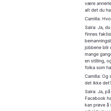
være annerled
alt det du ha
Camilla: Hvo
Saira: Ja, d
finnes fakti
bemanningsby
jobbene blir 
mange ganger
en stilling,
folka som ha
Camilla: Og 
det ikke det
Saira: Ja, på
Facebook har
kan prøve å