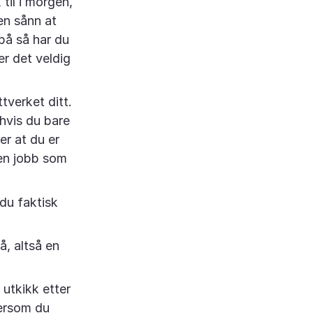
til i morgen,
en sånn at
på så har du
r det veldig
tverket ditt.
 hvis du bare
er at du er
 en jobb som
 du faktisk
å, altså en
 utkikk etter
dersom du