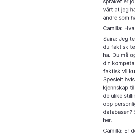
språket er jo
vårt at jeg 
andre som ha
Camilla: Hva
Saira: Jeg t
du faktisk t
ha. Du må og
din kompeta
faktisk vil k
Spesielt hvis
kjennskap ti
de ulike sti
opp personli
databasen? 
her.
Camilla: Er d