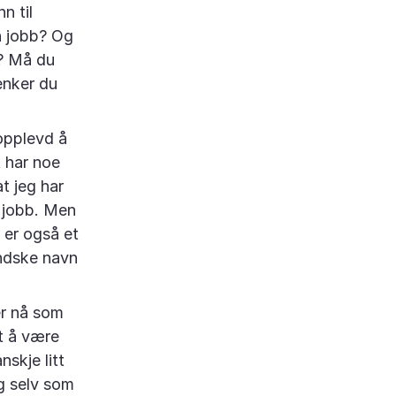
n til
en jobb? Og
l? Må du
enker du
 opplevd å
 har noe
t jeg har
e jobb. Men
e er også et
andske navn
er nå som
t å være
nskje litt
eg selv som