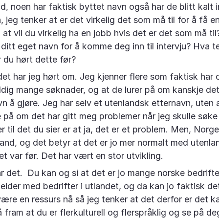
d, noen har faktisk byttet navn også har de blitt kalt in
, jeg tenker at er det virkelig det som må til for å få 
 at vil du virkelig ha en jobb hvis det er det som må ti
 ditt eget navn for å komme deg inn til intervju? Hva t
r du hørt dette før?
 det har jeg hørt om. Jeg kjenner flere som faktisk har
ldig mange søknader, og at de lurer på om kanskje det
n å gjøre. Jeg har selv et utenlandsk etternavn, uten a
 på om det har gitt meg problemer når jeg skulle søk
r til det du sier er at ja, det er et problem. Men, Norg
t land, og det betyr at det er jo mer normalt med utenl
t var før. Det har vært en stor utvikling.
ar det. Du kan og si at det er jo mange norske bedrift
ider med bedrifter i utlandet, og da kan jo faktisk de
være en ressurs nå så jeg tenker at det derfor er det ka
å fram at du er flerkulturell og flerspråklig og se på d