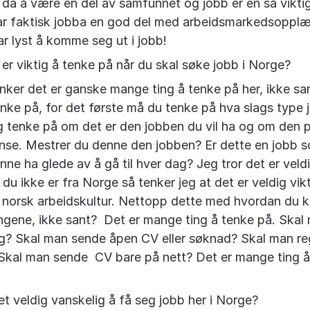
 da å være en del av samfunnet og jobb er en så viktig
har faktisk jobba en god del med arbeidsmarkedsopplæ
r lyst å komme seg ut i jobb!
 er viktig å tenke på når du skal søke jobb i Norge?
enker det er ganske mange ting å tenke på her, ikke s
enke på, for det første må du tenke på hva slags type j
 tenke på om det er den jobben du vil ha og om den pa
nse. Mestrer du denne den jobben? Er dette en jobb 
unne ha glede av å gå til hver dag? Jeg tror det er veldi
 du ikke er fra Norge så tenker jeg at det er veldig vik
l norsk arbeidskultur. Nettopp dette med hvordan du 
llingene, ikke sant? Det er mange ting å tenke på. Ska
g? Skal man sende åpen CV eller søknad? Skal man reg
Skal man sende CV bare på nett? Det er mange ting å
et veldig vanskelig å få seg jobb her i Norge?