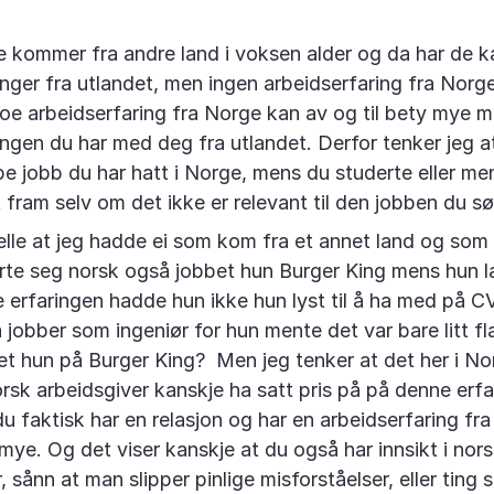
 kommer fra andre land i voksen alder og da har de k
inger fra utlandet, men ingen arbeidserfaring fra Norg
noe arbeidserfaring fra Norge kan av og til bety mye 
ingen du har med deg fra utlandet. Derfor tenker jeg a
pe jobb du har hatt i Norge, mens du studerte eller me
 fram selv om det ikke er relevant til den jobben du sø
elle at jeg hadde ei som kom fra et annet land og som 
te seg norsk også jobbet hun Burger King mens hun l
 erfaringen hadde hun ikke hun lyst til å ha med på CV
 jobber som ingeniør for hun mente det var bare litt fl
et hun på Burger King? Men jeg tenker at det her i Nor
orsk arbeidsgiver kanskje ha satt pris på på denne erfa
 du faktisk har en relasjon og har en arbeidserfaring f
 mye. Og det viser kanskje at du også har innsikt i nor
, sånn at man slipper pinlige misforståelser, eller ting