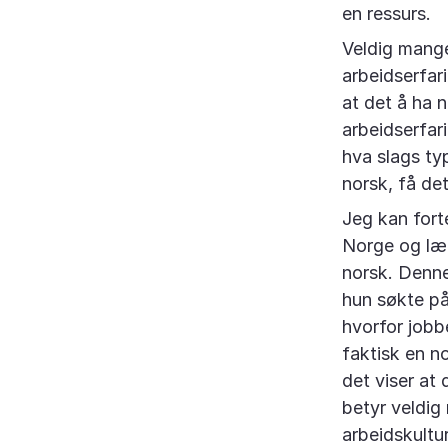
en ressurs.
Veldig mange
arbeidserfar
at det å ha 
arbeidserfar
hva slags ty
norsk, få det
Jeg kan fort
Norge og lær
norsk. Denne
hun søkte på
hvorfor jobb
faktisk en n
det viser at
betyr veldig
arbeidskultur