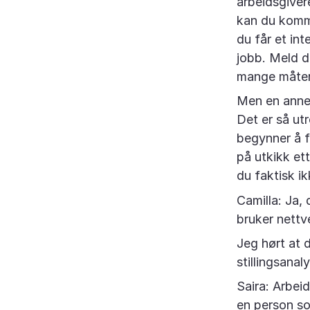
arbeidsgiver
kan du komme
du får et in
jobb. Meld d
mange måter 
Men en annen 
Det er så ut
begynner å fo
på utkikk ett
du faktisk ik
Camilla: Ja, 
bruker nettv
Jeg hørt at d
stillingsanal
Saira: Arbeid
en person so