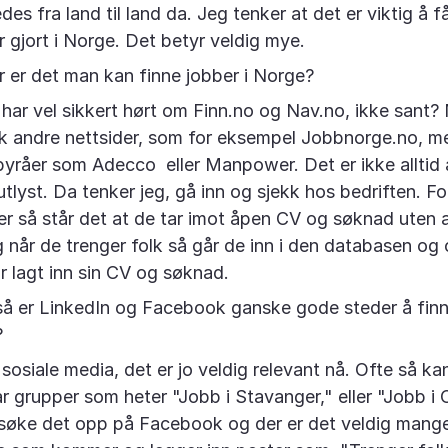
es fra land til land da. Jeg tenker at det er viktig å 
r gjort i Norge. Det betyr veldig mye.
r er det man kan finne jobber i Norge?
u har vel sikkert hørt om Finn.no og Nav.no, ikke sant?
sk andre nettsider, som for eksempel Jobbnorge.no, 
råer som Adecco eller Manpower. Det er ikke alltid a
utlyst. Da tenker jeg, gå inn og sjekk hos bedriften. Fo
 så står det at de tar imot åpen CV og søknad uten at
 og når de trenger folk så går de inn i den databasen o
r lagt inn sin CV og søknad.
så er LinkedIn og Facebook ganske gode steder å finn
?
 sosiale media, det er jo veldig relevant nå. Ofte så k
 grupper som heter "Jobb i Stavanger," eller "Jobb i 
 søke det opp på Facebook og der er det veldig mang