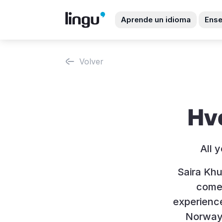
Aprende un idioma
Ense
Volver
Hvo
All 
Saira Khu
comes
experience
Norway,