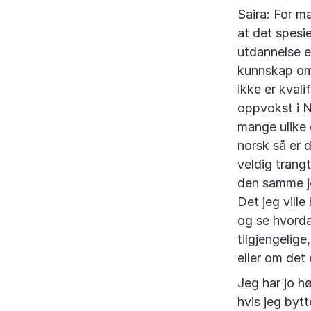
Saira: For m
at det spesi
utdannelse e
kunnskap om 
ikke er kvali
oppvokst i N
mange ulike g
norsk så er 
veldig trang
den samme jo
Det jeg ville
og se hvorda
tilgjengelig
eller om det
Jeg har jo h
hvis jeg bytte