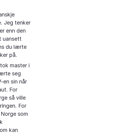
anskje
e. Jeg tenker
mer enn den
t uansett
ns du lærte
ker på.
tok master i
ærte seg
-en sin når
aut. For
ge så ville
ringen. For
ra Norge som
sk
 som kan