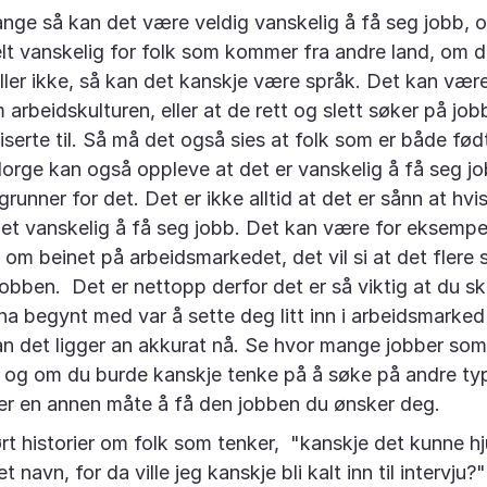
ange så kan det være veldig vanskelig å få seg jobb, o
elt vanskelig for folk som kommer fra andre land, om d
ller ikke, så kan det kanskje være språk. Det kan være 
arbeidskulturen, eller at de rett og slett søker på jo
fiserte til. Så må det også sies at folk som er både fød
orge kan også oppleve at det er vanskelig å få seg jo
runner for det. Det er ikke alltid at det er sånn at hvi
det vanskelig å få seg jobb. Det kan være for eksempel
t om beinet på arbeidsmarkedet, det vil si at det flere
bben. Det er nettopp derfor det er så viktig at du ski
 ha begynt med var å sette deg litt inn i arbeidsmarked
n det ligger an akkurat nå. Se hvor mange jobber som
e, og om du burde kanskje tenke på å søke på andre ty
 er en annen måte å få den jobben du ønsker deg.
ørt historier om folk som tenker, "kanskje det kunne h
t navn, for da ville jeg kanskje bli kalt inn til intervju?