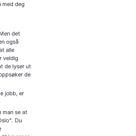
få med deg
 Men det
men også
t alle
r veldig
 de lyser ut
g oppsøker de
e jobb, er
an man se at
Oslo". Du
e