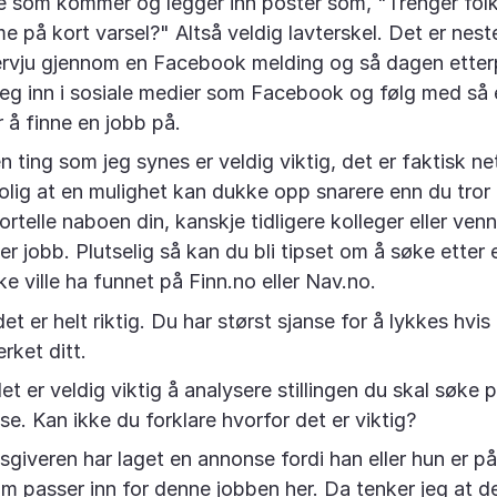
e som kommer og legger inn poster som, "Trenger folk 
 på kort varsel?" Altså veldig lavterskel. Det er nest
tervju gjennom en Facebook melding og så dagen etter
eg inn i sosiale medier som Facebook og følg med så e
å finne en jobb på.
ting som jeg synes er veldig viktig, det er faktisk net
rolig at en mulighet kan dukke opp snarere enn du tror
rtelle naboen din, kanskje tidligere kolleger eller venn
er jobb. Plutselig så kan du bli tipset om å søke etter
ke ville ha funnet på Finn.no eller Nav.no.
det er helt riktig. Du har størst sjanse for å lykkes hvis
erket ditt.
et er veldig viktig å analysere stillingen du skal søke p
yse. Kan ikke du forklare hvorfor det er viktig?
sgiveren har laget en annonse fordi han eller hun er på
m passer inn for denne jobben her. Da tenker jeg at 