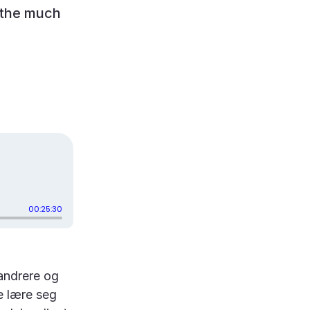
d the much
vandrere og
e lære seg