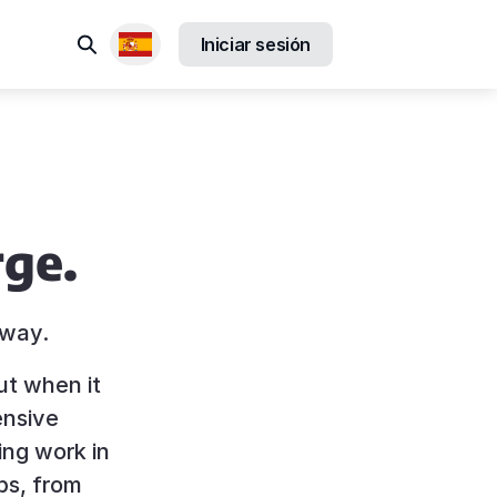
Buscar
Iniciar sesión
Locales disponibles
rge.
rway.
ut when it
ensive
ing work in
ps, from