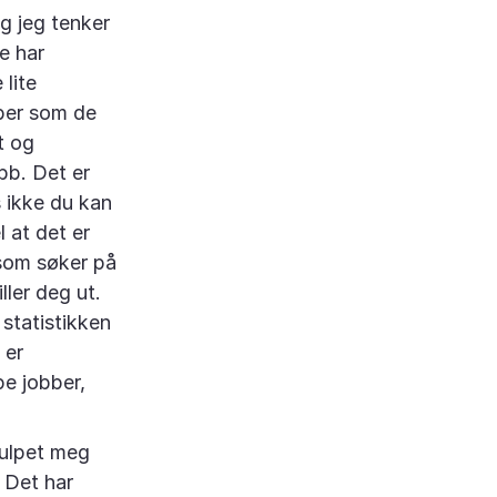
g jeg tenker
e har
lite
bber som de
t og
bb. Det er
s ikke du kan
 at det er
 som søker på
ller deg ut.
 statistikken
 er
pe jobber,
julpet meg
" Det har