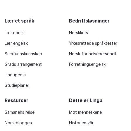
Lær et språk
Bedriftsløsninger
Lær norsk
Norskkurs
Lær engelsk
Yrkesrettede språktester
Samfunnskunnskap
Norsk for helsepersonell
Gratis arrangement
Forretningsengelsk
Lingupedia
Studieplaner
Ressurser
Dette er Lingu
Samanehs reise
Møt menneskene
Norskbloggen
Historien vår